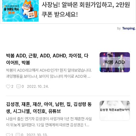
박봄 ADD, 근황, ADD, ADHD, 차이점, 다
이어트, 박봄
글 내용
박봄이 ADD라고해서 ADHD인가? 뭔지 알아보았습니다.
과잉행동을 보이느냐, 보이지 않느냐의 차이로 ADD와 A
DHD로 나누어 지게 됩니다. 주의력 결핍 과잉행동장애(A
작성시간
2
0
2022. 10. 24.
DHD=attention deficit hyperactivity disorder는
주의가 산만하기 때문에 하나에 집중을 못 해 이곳저곳 신
경을 쓰여서 가만히 앉아있지 못하는 행동을 하는 것처럼
김성경, 재혼, 재산, 아이, 남편, 집, 김성령 동
보입니다. 주의력 결핍장애(ADD=attention deficit dis
생, 시그니엘, 이진호, 유튜브
order)는 주의가 산만하여 집중을 못 하지만 가만히 있는
글 내용
것처럼 보입니다. 출처: 구글 ADD는 하나에 집중하는 시
나운서 출신 연기자 김성경이 사업가와 1년 전 재혼한 사실
간이 매우 짧고 세부까지 자세하게 주의를 기울이지 않는
이 뒤늦게 알려졌다. 12일 연예계에 따르면 김성경은 1년
상태를 말합니다. ADD는 조용한ADHD라고도 불립니다.
전 운수업에 종사하는 사업가와 결혼했다. 예식은 생략한
작성시간
1
0
2022. 10. 13.