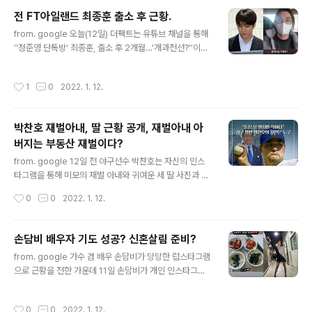
"황보미는 고소장을 받은 이후 상대측 아내분에게 상황을
전 FT아일랜드 최종훈 출소 후 근황.
설명하고 진심 어린 사과의 뜻을 전했다"고 밝혔다. 이에
글 내용
from. google 오늘(12일) 더팩트는 유튜브 채널을 통해
상대측 아내는 황보미를 상대로 한 위자료 소송을 취하했
''정준영 단톡방' 최종훈, 출소 후 2개월…'개과천선?''이라
다. 이어 "현재 황보미는 의도적으로 유부남인 사실을 숨기
는 제목으로 최종훈의 최근 모습이 담긴 영상을 게재했다.
고 본인에게 접근한 남자를 상대로 정신적 피해 등의 배상
취재진은 지난 9일 교회 예배에 참석한 최종훈을 만났다. f
을 구하는 소송을 진행 중"이라고 강조했다. 앞서 황보미는
작성시간
1
0
2022. 1. 12.
rom. google from. google 공개된 영상에 따르면 최
위자료 청구 소송을 당한 사실이 밝혀져 논란이 일었다. 고
종훈은 어머니와 함께 교회를 다니며 신앙생활을 하고 있
소인은 황보미..
다. 특히 교인들 사이에서는 일요일 오후 정해진 예배 시간
박찬호 재벌아내, 딸 근황 공개, 재벌아내 아
에 출석하는 독실한 신자로 평가받고 있다고 전해졌다. 영
버지는 부동산 재벌이다?
상에는 지난 9일 예배를 마치고 나온 최종훈과 그의 모친
글 내용
의 모습이 포착됐다. 취재진이 "출소한 지 두 달 정도 지났
from. google 12일 전 야구선수 박찬호는 자신의 인스
는데 어떻게 지내냐"고 묻자 최종훈은 "왜 그러시죠?"라며
타그램을 통해 미모의 재벌 아내와 귀여운 세 딸 사진과 함
당황한 기색을 보였다. 이어 "연예계 복귀 계획과 앞으로의
께 "이제 우리 주위에도 많은 가족들이 코로나에 걸려서 걱
작성시간
0
0
2022. 1. 12.
..
정입니다. 하지만 이젠 이기는 방법은 끌어안는 것 같습니
다"라고 적었다. 이어 "코로나 때문에 웃음 잃지 않고 게을
러지지 않는 생활 습관 속에 운동도 넣고 하며 잘 먹고 코로
손담비 배우자 기도 성공? 신혼살림 준비?
나 녀석들과 인연이 되면 가볍게 다녀가도록 행복 T 바이
글 내용
from. google 가수 겸 배우 손담비가 당당한 럽스타그램
러스를 길러보세요. 화이팅 여러분!!"이라는 글과 함께 사
으로 근황을 전한 가운데 11일 손담비가 개인 인스타그램
진을 게재했다. from. google from. google 박리혜(카
계정을 통해 세련된 식기구까지 수집한 근황을 전했다. fro
츠다 리에)는 재일 한국인 2세로서 일본 도쿄도 출신이다.
m. google from. google 손담비는 오랜 시간 기다렸던
일본의 메뉴 플래너와 푸드 라이터를 겸하는 프랑스 요리
작성시간
0
0
2022. 1. 12.