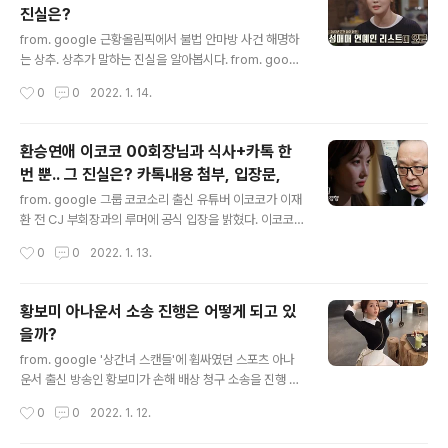
진실은?
딸이 중학생 시절 갑자기 등교를 거부하면서, 사춘기라 생
글 내용
각했지만 중학교 3학년 시절 학교 자퇴 의지를 밝혔다고.
from. google 근황올림픽에서 불법 안마방 사건 해명하
당시엔 당당하고 멋있어 보였던 딸이지만, 그 이후로도 몇
는 상추. 상추가 말하는 진실을 알아봅시다. from. googl
년이 지나서도 아무런 의지 없이 백수 상태로 지내고 있어
e 마음고생 많이 했겠네요 ㅠ from. google 사건의 진실
작성시간
0
0
2022. 1. 14.
걱정하고 있었던 것. 생활비도 엄마에게 받는 것을 당연하
이 묻힐뻔했네요. 이번 전참시 이다해편에도 세븐관련 이
게 생각해 타일러도 봤..
야기 중 불법안마방 사건이 나올까요? from. google Ch
erry Stone는 여러분에게 "♡ 공감" 에 행복과 기쁨을 느
환승연애 이코코 00회장님과 식사+카톡 한
낌니다.*^^* 아래 "♡ 공감" 꾹~ 눌러 주세요 +_+ VVV
번 뿐.. 그 진실은? 카톡내용 첨부, 입장문,
글 내용
from. google 그룹 코코소리 출신 유튜버 이코코가 이재
환 전 CJ 부회장과의 루머에 공식 입장을 밝혔다. 이코코
는 12일 자신의 유튜브 채널 커뮤니티를 통해, 티빙 예능프
작성시간
0
0
2022. 1. 13.
로그램 '환승연애'에 이재환 전 CJ 부회장의 입김으로 낙
하산 출연을 했다는 소문에 대해 반박하는 글을 올렸다. fr
om. google from. google 이코코는 “저는 수년 전부
황보미 아나운서 소송 진행은 어떻게 되고 있
터 소속사가 없이 개인적으로 활동하고 있다. 어머니가 저
을까?
의 일을 많이 도와주시던 중 2020년 말 즈음 어머니 친구
글 내용
분을 통해 식사 자리에 초대받았다”며 한 차례 식사자리를
from. google '상간녀 스캔들'에 휩싸였던 스포츠 아나
갖게 됐다고 했다. 이후 만남은 없었지만, 이 전 부회장으로
운서 출신 방송인 황보미가 손해 배상 청구 소송을 진행 중
부터 “개인적인 카톡이 수차례 온 적이 있으나 어른에 대한
이다. 황보미 소속사 비오티컴퍼니는 12일 보도자료를 내
작성시간
0
0
2022. 1. 12.
예의를 지키기 위한 수준에서 한 두 번의 답변을 한 적이
고 지난해 11월 보도된 황보미 사생활 논란에 대한 진행 사
있..
항을 알렸다. from. google from. google 소속사는