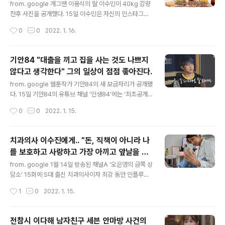
은 한 네티즌이 명품 관련 온라인 카페에 송지아가 목걸이
from. google 개그맨 이용식의 딸 이수민이 40kg 감량
를 착용한 사진을 올리고 “이 반플리프 목걸이 사이즈가 매
전후 사진을 공개했다. 15일 이수민은 자신의 인스타그램
직 맞느냐”고 물으면서였다. 송지아는 네 잎 클로버 모양의
에 "아빠가 더 날씬했었어…내가봐도 충격적이야…"이라는
작성시간
0
0
2022. 1. 16.
하얀색 자개 목걸이를 착용하고 있다. 이는 프랑스 고급 주
글과 함께 사진을 게재했다. 공개한 사진은 이수민이 다이
얼리 ..
어트를 하기 전 아버지 이용식과 찍은 모습이다. 어깨동무
를 하고 나란히 서 있는 부녀는 지금과는 전혀 다른 분위기
기안84 "대출을 끼고 집을 사는 것도 나쁘지
다 특히 이수민은 '리틀 뽀식이'로 아버지 이용식 보다 더
않다고 생각한다" 그의 일상이 점점 좋아진다.
통통한 몸매를 하고 있어 눈길을 끈다. 40kg 체중 감량 후
글 내용
전혀 다른 모습이 된 이수민은 다이어트 자극 사진으로 화
from. google 웹툰작가 기안84의 새 보금자리가 공개됐
제다. from. google from. google '살 제일 많이 쪘을
다. 15일 기안84의 유튜브 채널 ‘인생84’에는 ‘최초공개!
때가 언제였냐'는 질문에 "고등학생 때였다. 88kg이었
기안84 VLOG 태어난 김에 열심히 사는 남자’라는 제목의
작성시간
0
0
2022. 1. 15.
다"고 답했다. 이어 "88kg에서 60kg까지 뺄 때 운동..
영상이 게재됐다. 이날 영상에서 기안84는 “새로 이사 온
이곳은 3억5천만 원에 월세 70만 원짜리 집이다. 새집이
라 그런지 풍경도 좋고 깔끔하다”며 새집을 소개했다. 기안
치과의사 이수진에게.. "돈, 직책이 아니라 나
84는 창밖의 풍경을 카메라에 담으며 “어렸을 때는 전세
를 보호하고 사랑하고 가장 아끼고 앞날을 의
가 제일 좋은 줄 알았는데 20년 정도 나와서 살아보니까
글 내용
논해주는 엄마로서 존경해야 한다"
대출을 끼고 집을 사는 것도 나쁘지 않다고 생각한다”고 말
from. google 1월 14일 방송된 채널A '오은영의 금쪽 상
했다. from. google from. google 요즘 유일한 취미가
담소' 15회에 S대 출신 치과의사이자 최강 동안 인플루언
운동화 모으기라는 기안84는 그간 자신이 모은 운동화를
서 이수진이 출연했다. 50대라고 믿기지 않는 미모를 자랑
작성시간
1
0
2022. 1. 15.
공개하기도 했다. 그중에는 지드래곤이 나이키와 협업한..
하는 이수진이었으나 딸에 대한 고민이 있다며 "딸이 뭐라
도 했으면 좋겠다"라고 털어놓았다. 20살 딸이지만 대학도
포기하고 무직인 상태로 아무것도 하지 않는다며 "딸이 중
전참시 이다해 남자친구 세븐 안마방 사건의
학교 때 공부를 그만두었다"라고 이야기했다. 부지런하던