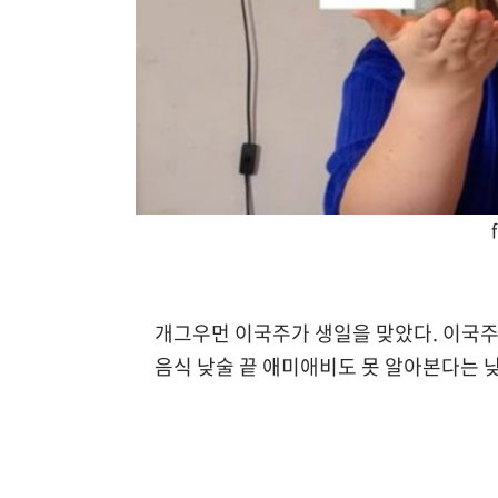
개그우먼 이국주가 생일을 맞았다. 이국주는 
음식 낮술 끝 애미애비도 못 알아본다는 