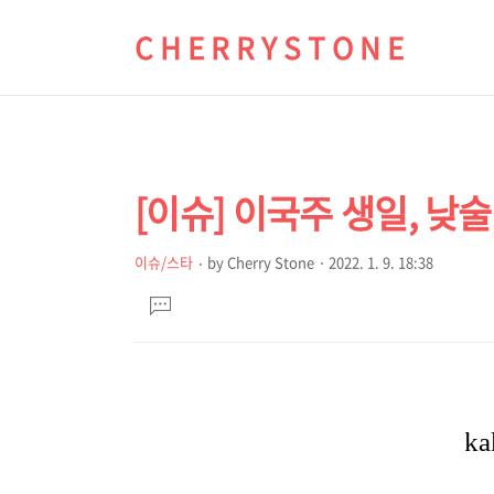
C H E R R Y S T O N E
[이슈] 이국주 생일, 낮
상
본
문
세
이슈/스타
by
Cherry Stone
2022. 1. 9. 18:38
본
제
컨
댓
문
목
글
텐
달
츠
기