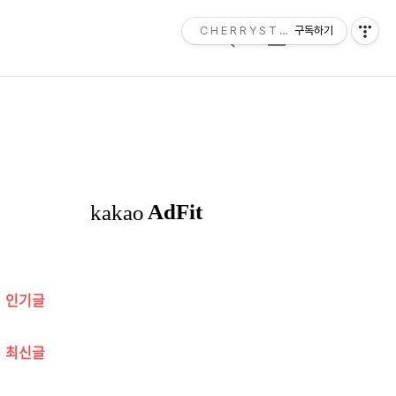
C H E R R Y S T O N E
구독하기
검
메
색
뉴
추
가
정
보
인기글
최신글