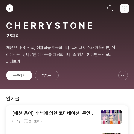
검색하기
티스토리
C H E R R Y S T O N E
구독자
0
패션 역사 및 정보, 생활팁을 제공합니다. 그리고 이슈와 제품리뷰, 심
리테스트 및 다양한 테스트를 제공합니다. 또 행사 및 이벤트 정보를
제공합니다.
...더보기
구독하기
방명록
신고하기 레이어
열기
인기글
[패션 용어] 배색에 의한 코디네이션, 톤인톤,
톤온톤, 레피티션,액센트,그라데이션,포카마
12
0
조회
4
이유,보색,카마이유