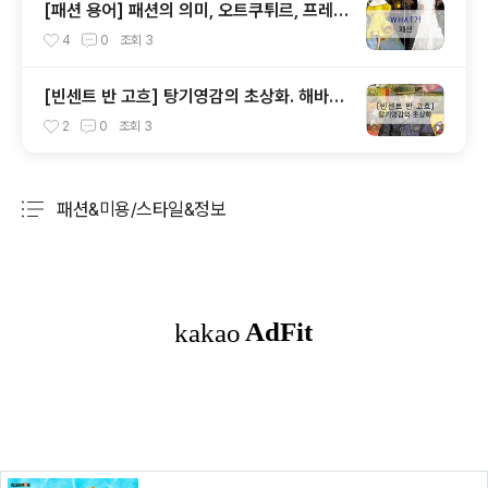
[패션 용어] 패션의 의미, 오트쿠튀르, 프레타
포르테, 패드, 클래식, 하이패션, 매스패션, 트
4
0
조회
3
렌드
[빈센트 반 고흐] 탕기영감의 초상화. 해바라
기. 꽃병에 꽂힌 14송이 해바라기
2
0
조회
3
패션&미용/스타일&정보
분류 전체보기
주요 글 목록