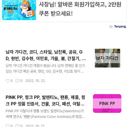
남자 가디건, 코디, 스타일, 남친룩, 공유, G
D, 현빈, 김수현, 이민호, 가을, 봄, 간절기, 가
글 내용
디건
남자 가디건 가디건 계절이 왔습니다. 남자 연예인 중 인기
있는 가디건 룩은 공유, 현빈, GD, 김수현, 이민호 등이 있
던데 여러분은 어떤 분의 룩을 더 선호 하시나요? 다양한
작성시간
0
0
2022. 10. 22.
가디건 코디 참고 하셔서 이쁘게 입으세요. 출처: 네이버 출
처: 네이버 출처: 네이버 청바지, 슬랙스, 티셔츠, 셔츠 다양
하게 색감에 맞게 잘 매치 해보세요. 출처: 네이버 출처: 네
PINK PP, 핑크 PP, 발렌티노, 팬톤, 제품, 핑
이버 ▲위 그림을 클릭하시면 'AI로 보는 내 재산'에 대한
크 PP 정품 인증서, 건물, 코디, 패션, 이탈리
정보를 확인 하실 수 있습니다. 광고 아닙니다. 걱정말고 C
글 내용
아, 컬렉션
LICK 출처: 네이버 출처: 네이버 남자 가디건 다음에 또 찾
PINK PP 이탈리아 명품 브랜드 발렌티노(Valentino)가
아보도록 하죠. Cherry Stone은 여러분에게 "♡ 공감"
색채 연구소 '팬톤'(Pantone Color Institute)과 협업해
에 행복과 기쁨을 느낌니다.*^^* 아래 "♡ 공감" 꾹~ 눌러
새롭게 선보인 핑크색의 정식 명칭은 바로 'PINK PP'입니
작성시간
0
0
2022. 10. 21.