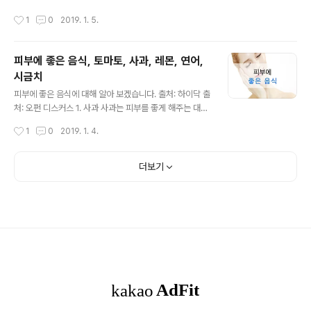
좋습니다. 출처: 브런치 2. 바른 자세의 취침 보통 잠을 취
않는 것, 굽 높은 신발, 발을 압박하는 신발은 마찰이 발생
작성시간
1
0
2019. 1. 5.
할 때에는 5~..
하며 자극을 받으므로 피해야 합니다. 2. 발을 씻고 닦지 않
는다. 발을 씻고 꼼꼼히 닦지 않으면 무좀균이 번식하기 좋
은 환경이 됩니다. 발이 젖은 상태로 다니는 습관 역시 무좀
피부에 좋은 음식, 토마토, 사과, 레몬, 연어,
균을 번식시킵니다. 3. 자세, 걸음걸이 평소 자세와 걸음걸
시금치
이가 바르지 않으면 몸의 균형이 무너져 한쪽으로 힘이 들
글 내용
어가고 부담을 받아 각질이 두꺼워지기도 합니다. 4. 발이
피부에 좋은 음식에 대해 알아 보겠습니다. 출처: 하이닥 출
차다. 발이 차갑다면 체내의 혈류 흐름이 좋지 않다는 증거
처: 오펀 디스커스 1. 사과 사과는 피부를 좋게 해주는 대표
입니다. 혈액순환이 안 될수록 피부가 다시 태어나는 피부
과일입니다. 사과는 칼륨과 칼슘 그리고 비타민C 등이 다
작성시간
1
0
2019. 1. 4.
턴오버가 ..
량 함유되어 있는 과일로 피부뿐만 아니라 몸까지 건강하
게 만들어 줍니다. 또, 사과는 장을 건강하게 해주는 펙틴이
많이 들어있어 장 속 노폐물 배출을 도와 장을 더욱 건강하
더보기
게 만들어 주는데요. 장은 피부와도 연관되어 있으니 사과
를 많이 먹으면 장도 피부도 건강해지겠죠! 2. 연어 특히 연
어는 다크서클 개선에 효과적입니다. 과도한 피로로 인해
내려온 다크서클로 고민이신 분들이 많으실 텐데요. 또, 연
어에는 오메가3가 함유되어있어 여드름뿐 아니라 염증과
주름살 개선, 촉촉한 피부 유지에도 큰 효과가 있습니다. 출
처: 네..