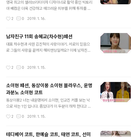
습니다! 디자인이 화려하지만 자외선 차단을 제대로 해주
영국 최고의 셀러브리티이자 디자이너로 활약 중인 빅토리
지 못하는 경우도 있기 때문입니다. 따라서 반드시 기능적
아 베컴은 더욱 건강하고 매끄러운 피부를 위해 투자를 아
인 부분이 얼마나 효과가 있는지를 우선적으로 비교해보셔
끼지 않는다고 합니다. 그녀는 최근 ‘벰파이어 얼굴’을 유지
작성시간
2
0
2019. 1. 16.
야 합니다. 2. 가격에 비례하는 기능인가요? 선글라스의 경
하기 위해 자신의 혈액을 이용한 ‘맞춤 안티 노화 화장품’을
우, 디자인, 브랜드에 대한 가치가 다르기..
쓰고 있다고 합니다. 빅토리아 베컴은 SNS에서 공개한 제
품들은 독일의 유명 코스메틱 브랜드가 빅토리아의 혈액에
남자친구 11회 송혜교(차수현)패션
서 채취한 세포를 이용해 만든 치유인자를 포함한 것으로,
글 내용
대표 차수현과 사원 김진혁의 사랑이야기. 서로의 믿음으
노화방지 및 재생과 피부 면역력 강화에 도움이 되는 것으
로 그들의 사랑을 끝까지 해피엔딩일까요? 이제 남자친구
로 알려졌습니다. 출처: 구글 빅토리아는 “이번 주부터 닥
도 4회 밖에 안남았습니다. 전 사실.. 장승조를 응원하는데
터 바바라 스텀이 만든 모이스쳐 제품을 사용할 예정”이라
절대 이어질리가 없겠죠 ㅠ_ㅠ 장승조 너무 맘찢... 11회에
면서 “이 제품들은 매우 수분감이 높고 깔끔한 느낌이며 부
작성시간
2
0
2019. 1. 15.
나온 차수현. 송혜교 패션에 대해 알아보겠습니다. 롱기장
드럽게도 하다”고 극찬했습니다. 해외 유명 메이크업 아티
의 더블 브레이스트 체크 울 코트입니다. 무릎 아래까지 내
스트 빈센트 오켄도도 닥터 바바라 ..
려오는 기장으로 팬츠 뿐 아니라 원피스, 롱 스커트 등과 매
소이현 패션, 동상이몽 소이현 블라우스, 운명
치하여도 멋스러운 이 코트는 소매가 짧게 나와 트렌디하
과분노 소이현 코트
게 입을 수 있습니다. 출처: TVN [산드로] 하프코트 SHA
글 내용
68H8 가격 816,000원 차수현과 김진혁의 포장마차 데
동상이몽2 너는 내운명에서 소이현, 인교진 커플 보는 낙
이트에서 입은 코트 입니다. 출처: TVN [더캐시미어] 핸드
으로 사는 1인 입니다. 좀있다가 이 두분이 하차 한다고 해
메이드 벨티드 코트 가격 985,000원 출처: 더캐시미어 램
서 아쉬움이 더해갑니다 ㅠ_ㅜ 소이현씨가 착용했다하면
작성시간
2
0
2019. 1. 15.
스울과 캐시미..
인기 폭팔 아이템들.. 동상이몽 보면서 소이현씨 블라우스
가 너무 이뻐 찾아봤습니다. 어깨라인의 펀칭 디테일이 특
징인 반소매 블라우스로 베이직한 핏에 리본타이 디테일로
테디베어 코트, 한예슬 코트, 태연 코트, 선미
포인트를 주었습니다. 단품으로 착용하거나 자켓안의 이너