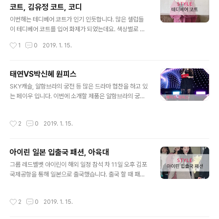
코트, 김유정 코트, 코디
용으로 활용도가 높은 아이템입니다. 출처:MBC [산드로]
글 내용
블라우스 SBA68G3 가격 349,000원 소이현씨가 출연
이번해는 테디베어 코트가 인기 인듯합니다. 많은 셀럽들
중인 운명과 분노에서 착용한 테디베어 코트입니다. 브라
이 테디베어 코트를 입어 화제가 되었는데요. 색상별로 다
운, 핑크, 검정만 보다가 노랑색 보고 완전 Pick!!하고 싶어
양하더라구요. 그래서 찾아봤습니다. 우선 제일 기본 브라
작성시간
1
0
2019. 1. 15.
찾아봤습니다. 소이현씨의 피부톤이 밝아 더 빛을 바라는
운 컬러 테디베어 코트를 보겠습니다. 출처: 구글 조윤희,
코트 입니다. 출처: SBS [..
소녀시대 태연도 공항패션으로 화제가 되었습니다. 그리고
일단 뜨겁게 청소하라에서 김유정씨가 입은 테디베어 코트
태연VS박신혜 원피스
도 검색어에 완전 난리!! 출처: 패션N,JTBC 다른 색상 테
글 내용
SKY캐슬, 알함브라의 궁전 등 많은 드라마 협찬을 하고 있
디베어 코트도 알아보았습니다. 출처: 구글 출처: 구글 핑
는 페이우 입니다. 이번에 소개할 제품은 알함브라의 궁전
크, 레드색상의 테디베어 코트. 한예슬씨가 착용한 핑크 테
에서 박신혜, KEY 쇼케이스에서 태연이 입은 제품을 소개
디베어 코트는 막스마라 제품이라고 합니다. 출처: 구글 제
하려 합니다. 실크 소재 위로 고급스러운 자수가 유니크하
친구중에 입은 친구를 봤는데 정말 부들 부들 기분좋은 촉
작성시간
2
0
2019. 1. 15.
며, 코트와 함께 입었을 때 레이스의 디테일이 비칩니다. 출
감이었습니다. 친구 말로는 따뜻하기도하고 뒤집어 입어도
처: JTBC 페이우(FAYEWOO) 2018 FW 제품 가격은 4
되는 코트도 있다고 하더라구요. ..
5만 8000원 출처: JTBC 누가 입느냐에 따라 느낌은 확
아이린 일본 입출국 패션, 아육대
실히 다른거 같아요. 그래도 두 분다 이쁘네요. 여러분은 어
글 내용
떻게 생각하시나요? ▲위 그림을 클릭하시면 '심리테스
그룹 레드벨벳 아이린이 해외 일정 참석 차 11일 오후 김포
트'에 대한 정보를 확인 하실 수 있습니다. ^^ Cherry Sto
국제공항을 통해 일본으로 출국했습니다. 출국 할 때 패션
ne은 여러분에게 "♡ 공감" 에 행복과 기쁨을 느낌니다.*^
을 볼까요? 출처: 텐아시아 3일 후 콘서트를 마친뒤 아이린
^* 아래 "♡ 공감" 꾹~ 눌러 주세요 +_+ VVV
패션 검정 비니에 검정 후드로 벨벳 트레이닝 바지 입니다.
작성시간
2
0
2019. 1. 15.
신발은 편한한 컴퍼스로 마무리. 한손엔 피카츄 인형인듯?!
팬들 선물일까요? 출처: 일간스포츠 레드벨벳(RedVelve