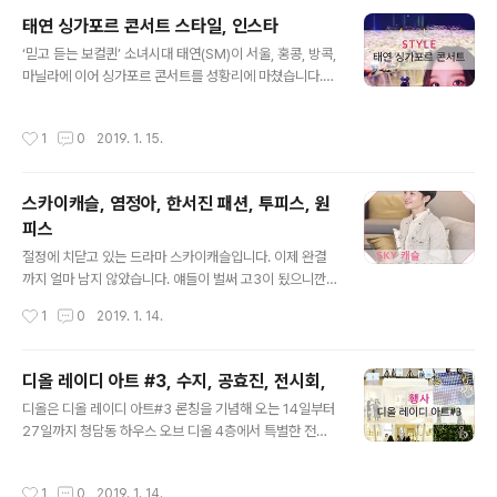
t)이 14일 오후 서울 김포국제공항을 통해서 일본 콘서트
태연 싱가포르 콘서트 스타일, 인스타
를 마치고 입국하고 했습니다. 보너스로 출국전 아육대에
글 내용
나온 아이린... 정말 스케쥴이 많나봐요. 여기봐도 저기봐도
‘믿고 듣는 보컬퀸’ 소녀시대 태연(SM)이 서울, 홍콩, 방콕,
피곤함이 많아 보여요 ㅠ_ㅠ 출처: 인스타 ▲위 그림을 클
마닐라에 이어 싱가포르 콘서트를 성황리에 마쳤습니다.
릭하시면 '심리테스트'에 대한 정보를 확인 하실 수 있습니
지난 12일(현지시간) 싱가포르 엑스포홀 1(Singapore E
다. ^^ Cherry Stone은 여러분에게 "♡ 공감" 에 행복과
XPO Hall 1)에서 열린 '’s…TAEYEON CONCERT'(아
작성시간
1
0
2019. 1. 15.
기..
포스트로피 에스…태연 콘서트)는 태연의 싱가포르 첫 단
독 콘서트인 만큼 현지 팬들의 뜨거운 반응을 얻었습니다.
출처: 스타뉴스 이번 공연에서 태연은 라이브 밴드 연주에
스카이캐슬, 염정아, 한서진 패션, 투피스, 원
맞춰 ‘I’(아이), ‘Why’(와이), ‘Fine’(파인), ‘Rain’(레인) 등
피스
히트곡을 비롯해 ‘Something New’(썸띵 뉴), ‘저녁의 이
글 내용
유’, ‘바람 바람 바람’ 등 세 번째 미니앨범 전곡, 일본 디지
절정에 치닫고 있는 드라마 스카이캐슬입니다. 이제 완결
털 싱글 ‘Stay’(스테이) 등 감성 보이스와 귀호강 라이브,
까지 얼마 남지 않았습니다. 얘들이 벌써 고3이 됬으니깐
감각적인..
예서가 의대 가는지 안가는지.. 매주 금요일이 기다려집니
작성시간
1
0
2019. 1. 14.
다. 다시보기로 정주행 하면서 패션 하나 하나가 탐나서 찾
아보게 되었습니다. 출처: JTBC 오브제 슬림핏 트위드 자
켓 (5WMS4WJ93000) 스커트 (5WMS4WS93000)
디올 레이디 아트 #3, 수지, 공효진, 전시회,
예서 코디를 찾기 위해 비밀리에 진행하는 은행VVIP행사
글 내용
디올은 디올 레이디 아트#3 론칭을 기념해 오는 14일부터
장에 참여하게된 한서진씨 패션 입니다. 트위드 투피스입
27일까지 청담동 하우스 오브 디올 4층에서 특별한 전시
니다. 은은한 베이지톤으로 한껏 고급스러움을 더한 패션
를 개최합니다. 디올의 시그니처 백인 ‘레이디 디올 백’을
이었습니다. 출처: JTBC 출처: 구글 두번째로 사로잡은패
세계 각지의 유명 여성 아티스트 11인이 재해석한 리미티
션 입니다. 예서 코디 그만두고 새로운 팀을 짜기 위해 학부
작성시간
1
0
2019. 1. 14.