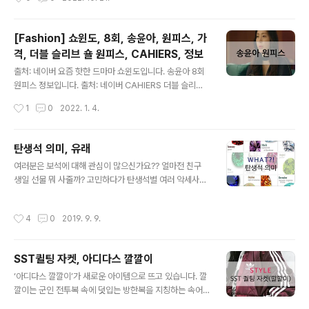
주세요 +_+ VVV
다. 발렌티노는 이번 '핑크 PP' 컬러를 브랜드를 상징할 새
로운 컬러라고 소개했습니다. 발렌티노를 상징할 새로운
컬러를 소개한 만큼 컬렉션이 전시된 행사장 내외부 공간
[Fashion] 쇼윈도, 8회, 송윤아, 원피스, 가
역시 바닥부터 천장까지 온통 '핑크 PP' 컬러로 도배됐습
격, 더블 슬리브 숄 원피스, CAHIERS, 정보
니다. 발렌티노는 사랑, 공동체, 에너지, 그리고 자유를 표
글 내용
현하려 했습니다. 발렌티노 핑크PP에 대해 알아보겠습니
출처: 네이버 요즘 핫한 드마마 쇼윈도입니다. 송윤아 8회
다. 출처: 네이버 출처: 네이버 핑크 PP 어떤 제품이 있나
원피스 정보입니다. 출처: 네이버 CAHIERS 더블 슬리브
더 보겠습니다. ▲위 그림을 클릭하시면 'AI로 보는 내 재
숄 원피스 547,000원 이성재의 야욕을 막기 위해 전소민
작성시간
1
0
2022. 1. 4.
산'에 대한 정보를 확인 하실 수 있습니다. 광고..
에게 거래를 제안하는 송윤아 출처: 네이버 자신을 또 한번
기만한 명섭과 미라에 기가 막힌 선주는 격노한다. 하지만
명섭은 가족과 라헨 둘 다 절대 포기할 수 없다며 본색을 드
탄생석 의미, 유래
러내고 본격적으로 움직이기 시작한다. 더 이상 물러설 수
글 내용
여러분은 보석에 대해 관심이 많으신가요?? 얼마전 친구
없는 선주는 미라에게 거래를 제안하고 명섭의 야욕을 막
생일 선물 뭐 사줄까? 고민하다가 탄생석별 여러 악세사리
으려는데.... Cherry Stone은 여러분에게 "♡ 공감" 에 행
를 접하면서 관심을 가지게 되었습니다. 보석의 첫 번째 스
복과 기쁨을 느낌니다.*^^* 아래 "♡ 공감" 꾹~ 눌러 주세
크랩은 탄생석 의미와 유래 등에 대해 알아보겠습니다. 1월
요 +_+ VVV
작성시간
4
0
2019. 9. 9.
의 탄생석 가넷 우정, 진실, 충성, 진리 1월의 첫 탄생석인
가넷은 진실과 우정을 상징하며 보석의 대표로 불릴 만큼
전세계에 걸쳐 가장 대중적인 보석으로 꼽힙니다. 산지로
SST퀼팅 자켓, 아디다스 깔깔이
는 스리랑카와 브라질, 미국, 남아프리카 등이며 '석류열매'
글 내용
를 의미하는 라틴어 'Granatum'에서 유래되었습니다. 중
‘아디다스 깔깔이’가 새로운 아이템으로 뜨고 있습니다. 깔
세 유럽에서는 붉은색의 돌을 전부 가넷 이라는 이름으로
깔이는 군인 전투복 속에 덧입는 방한복을 지칭하는 속어
불렀으며 이것을 가지고 있으면 친한 친구가 생기며 권좌
로 원단 밑에 솜을 덧대 다이아몬드 모양으로 바느질한 누