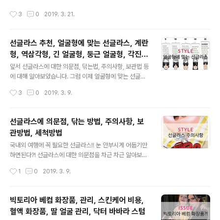
에 오를 수 있다고 믿었습니다. 네이버 2월의 탄생석 자수
빔 방식으로 만들어 보온 효과가 뛰어납니다. 20일 아디다
작성시간
3
0
2019. 3. 21.
정 마음의 평화, 성실, 진..
스 측은 ‘아디다스 깔깔이’로 불리는 SST 퀄팅 자켓을 저
렴한 가격으로 판매합니다. 최근들어 ‘깔깔이’ 아이템이 인
기를 모으면서 ‘아디다스 깔깔이’도 덩달아 인기를 끌 것으
선글라스 추천, 얼굴형에 맞는 선글라스, 계란
로 보입니다. 아디다스 깔깔이에 앞서 최근 들어 유사한 제
형, 역삼각형, 긴 얼굴형, 둥근 얼굴형, 각진
품들이 사랑을 받아왔다. 특히 이 제품들은 저렴한 가격대
글 내용
얼굴형
로 ‘가성비 소비’를 높인다는 평을 받고 있습니다. 출처: 네
앞서 선글라스에 대한 의문점, 닦는법, 주의사항, 보관법 등
이버 아웃도어 브랜드의 경우 해마다 경량다운 판매율이
에 대해 알아보았습니다. 그럼 이제 얼굴형에 맞는 선글라
높은 점을 반영해 아웃도어 활동은 물론 도심에서 패셔너
스를 착용해야겠죠? 아래 글을 참조해서 자신에게 맞는 선
작성시간
3
0
2019. 3. 9.
블하게 입을 수 있도록 스타일이 강..
글라스를 구매하세요~ 출처: 네이버 얼굴형에 따른 선글라
스 추천 1. 긴 얼굴형 긴 얼굴형은 세로로 나아가는 시선을
가로로 길어보이도록 해주는 넓은 프레임형 선글라스를 추
선글라스에 의문점, 닦는 방법, 주의사항, 보
천합니다. 또한 패턴이 화려한 디자인을 선택한다면 시선
관방법, 세척방법
을 분산시켜 상대적으로 긴 얼굴형을 보완해줄 수 있습니
글 내용
다. 2. 둥근 얼굴형 둥근 얼굴형은 오버사이즈의 스퀘어 프
국내외 여행에 꼭 필요한 선글라스!! 눈 안부시게 어둡기만
레임 또는 폭스형 프레임 선글라스를 추천합니다. 컬러감
하면된다?! 선글라스에 대한 의문점을 차근 차근 알아보겠
이 있거나 강한 포인트 디자인이 들어간 스퀘어 선글라스
습니다. 1. 선글라스 구매시 디자인이 최우선이다? 브랜드
작성시간
1
0
2019. 3. 9.
는 둥근 턱선을 보다 갸름하게 보이게 합니다. 출처: 네이버
마다 다양한 디자인의 선글라스를 출시합니다. 많은 분들
3. 각진 얼굴형 각진 얼굴형이라면 라..
이 패션 아이템으로 이용하기 위해 선글라스를 구매하십니
다. 선글라스 본연의 기능이 떨어지지만 디자인적인 부분
빅토리아 베컴 화장품, 관리, 스킨케어 비용,
이 좋아 착용하시는 분들도 많습니다. 하지만 무조건 예쁜
혈액 화장품, 딸 얼굴 관리, 닥터 바바라 스텀
디자인, 컬러 만을 추구하는 것은 눈 건강을 해칠 위험이 있
글 내용