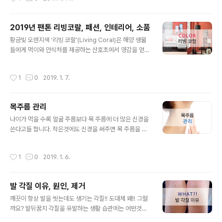
드 에디션인 디올 레이디 아트#3는 매년 디올이 진행하고
모님과 카페에서 만나는 장면에 나오는 패션 입니다. 출처:
있는 특별한 콜라보레이션 프로젝트입니다. 출처: 더셀럽
JTBC WdressW ..
이번 디올 레이디 아트#3은 한국의 이불 작가를 포함해 미
2019년 팬톤 리빙코랄, 패션, 인테리어, 소품
국과 프랑스, 중국, 일본, 콜롬비아, 터키 등 다양한 국적과
글 내용
세대의 아티스트 11명이 패브릭과 소재, 컬러, 그리고 참 장
황금빛 오렌지색 ‘리빙 코랄’(Living Coral)은 해양 생물
식에 이르기까지 모든 디테일을 스스로의 열망과 미학적
들에게 먹이와 안식처를 제공하는 산호초에서 영감을 얻었
세계, 상상력이 이끄는 대로 자신만의 스타일로 자유롭게
다고 합니다. 해양에 생명을 불어넣는 산호초처럼 리빙 코
펼쳐내 눈길을 끕니다. 이번에 참여한 11인의 아티스트들
랄은 사람들 사이에 활기찬 에너지를 불어넣는다는 의미도
작성시간
1
0
2019. 1. 7.
은 한국의 설치 미술가 이..
내포돼 있다고 합니다. 첫번째 리빙코랄 패션에 대해 알아
보겠습니다. 출처: 구글 샤랄라 데이트 리빙코랄 원피스로
도 이쁘네요. 원피스나 코트가 부담스럽다면 하의나 상의
목주름 관리
한 곳에만 포인트 주는건 어떨까요? 코디 할 때 톤다운 하
글 내용
려면 블랙계열, 톤업하려면 화이트와 믹스해보세요. 두번
나이가 먹을 수록 얼굴 주름보다 목 주름에 더 많은 신경을
째 리빙코랄 인테리어 자료도 찾아보았습니다. 출처: 구글
쓴다고들 합니다. 작은것에도 신경을 써주면 목 주름을 쉽
따뜻하고 산뜻한 느낌을 주려면 파스텔톤의 무채색에 리빙
게 관리 할 수 있다고 하니 참고해주세요. 1. 자세 교정 자세
코랄을 포인트 주는건 어떠세요? 골드랑 섞은 리빙코랄은
가 흐트러지면 우리의 관절에만 나쁜 것이 아니라 목주름
작성시간
1
0
2019. 1. 6.
골드색과도 잘 어울리는 색상이니 참고해..
에도 치명적입니다. 턱을 괴고 있는 동안 흐트러진 자세는
목 근육을 긴장시켜 목주름의 원인이 됩니다. 더불어 고개
가 앞으로 숙여질수록 목주름이 늘어날 수 있습니다. 목을
발 각질 이유, 원인, 제거
30도 굽힐 때마다 평균 20kg에 달하는 하중이 목에 가해
글 내용
집니다. 특히 스마트폰과 컴퓨터를 할 때에 많은 사람들이
깨끗이 항상 발을 씻는데도 생기는 각질!! 도대체 왜!! 그럴
고개를 숙이고 사용하는데 고개를 들 수 있도록 계속해서
까요? 발뒤꿈치 각질을 유발하는 생활 습관에는 어떤것이
의식하고 될 수 있으면 스마트폰 사용 시간도 줄이는 것이
있는지 알아보겠습니다. 1. 신발 발 모양, 발 사이즈가 맞지