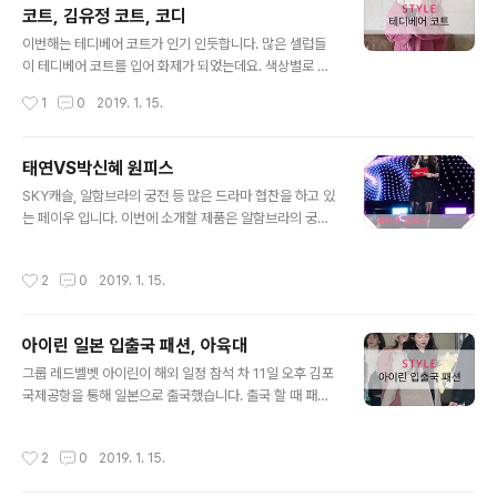
코트, 김유정 코트, 코디
용으로 활용도가 높은 아이템입니다. 출처:MBC [산드로]
글 내용
블라우스 SBA68G3 가격 349,000원 소이현씨가 출연
이번해는 테디베어 코트가 인기 인듯합니다. 많은 셀럽들
중인 운명과 분노에서 착용한 테디베어 코트입니다. 브라
이 테디베어 코트를 입어 화제가 되었는데요. 색상별로 다
운, 핑크, 검정만 보다가 노랑색 보고 완전 Pick!!하고 싶어
양하더라구요. 그래서 찾아봤습니다. 우선 제일 기본 브라
작성시간
1
0
2019. 1. 15.
찾아봤습니다. 소이현씨의 피부톤이 밝아 더 빛을 바라는
운 컬러 테디베어 코트를 보겠습니다. 출처: 구글 조윤희,
코트 입니다. 출처: SBS [..
소녀시대 태연도 공항패션으로 화제가 되었습니다. 그리고
일단 뜨겁게 청소하라에서 김유정씨가 입은 테디베어 코트
태연VS박신혜 원피스
도 검색어에 완전 난리!! 출처: 패션N,JTBC 다른 색상 테
글 내용
SKY캐슬, 알함브라의 궁전 등 많은 드라마 협찬을 하고 있
디베어 코트도 알아보았습니다. 출처: 구글 출처: 구글 핑
는 페이우 입니다. 이번에 소개할 제품은 알함브라의 궁전
크, 레드색상의 테디베어 코트. 한예슬씨가 착용한 핑크 테
에서 박신혜, KEY 쇼케이스에서 태연이 입은 제품을 소개
디베어 코트는 막스마라 제품이라고 합니다. 출처: 구글 제
하려 합니다. 실크 소재 위로 고급스러운 자수가 유니크하
친구중에 입은 친구를 봤는데 정말 부들 부들 기분좋은 촉
작성시간
2
0
2019. 1. 15.
며, 코트와 함께 입었을 때 레이스의 디테일이 비칩니다. 출
감이었습니다. 친구 말로는 따뜻하기도하고 뒤집어 입어도
처: JTBC 페이우(FAYEWOO) 2018 FW 제품 가격은 4
되는 코트도 있다고 하더라구요. ..
5만 8000원 출처: JTBC 누가 입느냐에 따라 느낌은 확
아이린 일본 입출국 패션, 아육대
실히 다른거 같아요. 그래도 두 분다 이쁘네요. 여러분은 어
글 내용
떻게 생각하시나요? ▲위 그림을 클릭하시면 '심리테스
그룹 레드벨벳 아이린이 해외 일정 참석 차 11일 오후 김포
트'에 대한 정보를 확인 하실 수 있습니다. ^^ Cherry Sto
국제공항을 통해 일본으로 출국했습니다. 출국 할 때 패션
ne은 여러분에게 "♡ 공감" 에 행복과 기쁨을 느낌니다.*^
을 볼까요? 출처: 텐아시아 3일 후 콘서트를 마친뒤 아이린
^* 아래 "♡ 공감" 꾹~ 눌러 주세요 +_+ VVV
패션 검정 비니에 검정 후드로 벨벳 트레이닝 바지 입니다.
작성시간
2
0
2019. 1. 15.
신발은 편한한 컴퍼스로 마무리. 한손엔 피카츄 인형인듯?!
팬들 선물일까요? 출처: 일간스포츠 레드벨벳(RedVelve