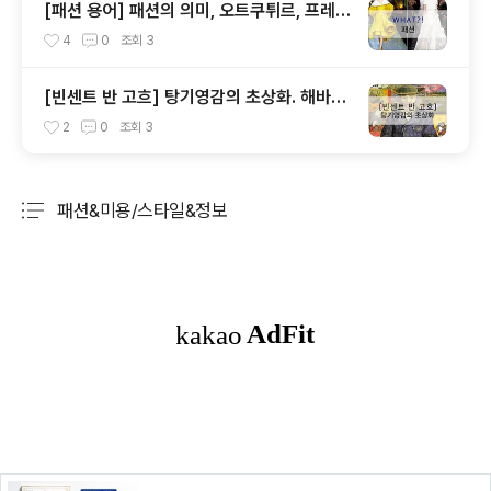
[패션 용어] 패션의 의미, 오트쿠튀르, 프레타
포르테, 패드, 클래식, 하이패션, 매스패션, 트
4
0
조회
3
렌드
[빈센트 반 고흐] 탕기영감의 초상화. 해바라
기. 꽃병에 꽂힌 14송이 해바라기
2
0
조회
3
패션&미용/스타일&정보
분류 전체보기
주요 글 목록