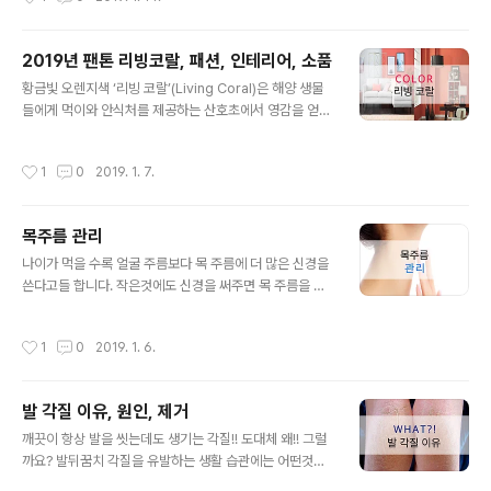
드 에디션인 디올 레이디 아트#3는 매년 디올이 진행하고
모님과 카페에서 만나는 장면에 나오는 패션 입니다. 출처:
있는 특별한 콜라보레이션 프로젝트입니다. 출처: 더셀럽
JTBC WdressW ..
이번 디올 레이디 아트#3은 한국의 이불 작가를 포함해 미
2019년 팬톤 리빙코랄, 패션, 인테리어, 소품
국과 프랑스, 중국, 일본, 콜롬비아, 터키 등 다양한 국적과
글 내용
세대의 아티스트 11명이 패브릭과 소재, 컬러, 그리고 참 장
황금빛 오렌지색 ‘리빙 코랄’(Living Coral)은 해양 생물
식에 이르기까지 모든 디테일을 스스로의 열망과 미학적
들에게 먹이와 안식처를 제공하는 산호초에서 영감을 얻었
세계, 상상력이 이끄는 대로 자신만의 스타일로 자유롭게
다고 합니다. 해양에 생명을 불어넣는 산호초처럼 리빙 코
펼쳐내 눈길을 끕니다. 이번에 참여한 11인의 아티스트들
랄은 사람들 사이에 활기찬 에너지를 불어넣는다는 의미도
작성시간
1
0
2019. 1. 7.
은 한국의 설치 미술가 이..
내포돼 있다고 합니다. 첫번째 리빙코랄 패션에 대해 알아
보겠습니다. 출처: 구글 샤랄라 데이트 리빙코랄 원피스로
도 이쁘네요. 원피스나 코트가 부담스럽다면 하의나 상의
목주름 관리
한 곳에만 포인트 주는건 어떨까요? 코디 할 때 톤다운 하
글 내용
려면 블랙계열, 톤업하려면 화이트와 믹스해보세요. 두번
나이가 먹을 수록 얼굴 주름보다 목 주름에 더 많은 신경을
째 리빙코랄 인테리어 자료도 찾아보았습니다. 출처: 구글
쓴다고들 합니다. 작은것에도 신경을 써주면 목 주름을 쉽
따뜻하고 산뜻한 느낌을 주려면 파스텔톤의 무채색에 리빙
게 관리 할 수 있다고 하니 참고해주세요. 1. 자세 교정 자세
코랄을 포인트 주는건 어떠세요? 골드랑 섞은 리빙코랄은
가 흐트러지면 우리의 관절에만 나쁜 것이 아니라 목주름
작성시간
1
0
2019. 1. 6.
골드색과도 잘 어울리는 색상이니 참고해..
에도 치명적입니다. 턱을 괴고 있는 동안 흐트러진 자세는
목 근육을 긴장시켜 목주름의 원인이 됩니다. 더불어 고개
가 앞으로 숙여질수록 목주름이 늘어날 수 있습니다. 목을
발 각질 이유, 원인, 제거
30도 굽힐 때마다 평균 20kg에 달하는 하중이 목에 가해
글 내용
집니다. 특히 스마트폰과 컴퓨터를 할 때에 많은 사람들이
깨끗이 항상 발을 씻는데도 생기는 각질!! 도대체 왜!! 그럴
고개를 숙이고 사용하는데 고개를 들 수 있도록 계속해서
까요? 발뒤꿈치 각질을 유발하는 생활 습관에는 어떤것이
의식하고 될 수 있으면 스마트폰 사용 시간도 줄이는 것이
있는지 알아보겠습니다. 1. 신발 발 모양, 발 사이즈가 맞지