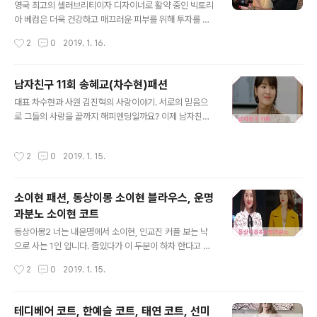
습니다! 디자인이 화려하지만 자외선 차단을 제대로 해주
영국 최고의 셀러브리티이자 디자이너로 활약 중인 빅토리
지 못하는 경우도 있기 때문입니다. 따라서 반드시 기능적
아 베컴은 더욱 건강하고 매끄러운 피부를 위해 투자를 아
인 부분이 얼마나 효과가 있는지를 우선적으로 비교해보셔
끼지 않는다고 합니다. 그녀는 최근 ‘벰파이어 얼굴’을 유지
작성시간
2
0
2019. 1. 16.
야 합니다. 2. 가격에 비례하는 기능인가요? 선글라스의 경
하기 위해 자신의 혈액을 이용한 ‘맞춤 안티 노화 화장품’을
우, 디자인, 브랜드에 대한 가치가 다르기..
쓰고 있다고 합니다. 빅토리아 베컴은 SNS에서 공개한 제
품들은 독일의 유명 코스메틱 브랜드가 빅토리아의 혈액에
남자친구 11회 송혜교(차수현)패션
서 채취한 세포를 이용해 만든 치유인자를 포함한 것으로,
글 내용
대표 차수현과 사원 김진혁의 사랑이야기. 서로의 믿음으
노화방지 및 재생과 피부 면역력 강화에 도움이 되는 것으
로 그들의 사랑을 끝까지 해피엔딩일까요? 이제 남자친구
로 알려졌습니다. 출처: 구글 빅토리아는 “이번 주부터 닥
도 4회 밖에 안남았습니다. 전 사실.. 장승조를 응원하는데
터 바바라 스텀이 만든 모이스쳐 제품을 사용할 예정”이라
절대 이어질리가 없겠죠 ㅠ_ㅠ 장승조 너무 맘찢... 11회에
면서 “이 제품들은 매우 수분감이 높고 깔끔한 느낌이며 부
작성시간
2
0
2019. 1. 15.
나온 차수현. 송혜교 패션에 대해 알아보겠습니다. 롱기장
드럽게도 하다”고 극찬했습니다. 해외 유명 메이크업 아티
의 더블 브레이스트 체크 울 코트입니다. 무릎 아래까지 내
스트 빈센트 오켄도도 닥터 바바라 ..
려오는 기장으로 팬츠 뿐 아니라 원피스, 롱 스커트 등과 매
소이현 패션, 동상이몽 소이현 블라우스, 운명
치하여도 멋스러운 이 코트는 소매가 짧게 나와 트렌디하
과분노 소이현 코트
게 입을 수 있습니다. 출처: TVN [산드로] 하프코트 SHA
글 내용
68H8 가격 816,000원 차수현과 김진혁의 포장마차 데
동상이몽2 너는 내운명에서 소이현, 인교진 커플 보는 낙
이트에서 입은 코트 입니다. 출처: TVN [더캐시미어] 핸드
으로 사는 1인 입니다. 좀있다가 이 두분이 하차 한다고 해
메이드 벨티드 코트 가격 985,000원 출처: 더캐시미어 램
서 아쉬움이 더해갑니다 ㅠ_ㅜ 소이현씨가 착용했다하면
작성시간
2
0
2019. 1. 15.
스울과 캐시미..
인기 폭팔 아이템들.. 동상이몽 보면서 소이현씨 블라우스
가 너무 이뻐 찾아봤습니다. 어깨라인의 펀칭 디테일이 특
징인 반소매 블라우스로 베이직한 핏에 리본타이 디테일로
테디베어 코트, 한예슬 코트, 태연 코트, 선미
포인트를 주었습니다. 단품으로 착용하거나 자켓안의 이너