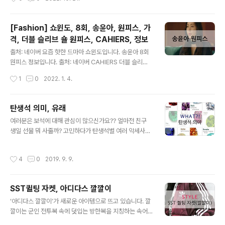
주세요 +_+ VVV
다. 발렌티노는 이번 '핑크 PP' 컬러를 브랜드를 상징할 새
로운 컬러라고 소개했습니다. 발렌티노를 상징할 새로운
컬러를 소개한 만큼 컬렉션이 전시된 행사장 내외부 공간
[Fashion] 쇼윈도, 8회, 송윤아, 원피스, 가
역시 바닥부터 천장까지 온통 '핑크 PP' 컬러로 도배됐습
격, 더블 슬리브 숄 원피스, CAHIERS, 정보
니다. 발렌티노는 사랑, 공동체, 에너지, 그리고 자유를 표
글 내용
현하려 했습니다. 발렌티노 핑크PP에 대해 알아보겠습니
출처: 네이버 요즘 핫한 드마마 쇼윈도입니다. 송윤아 8회
다. 출처: 네이버 출처: 네이버 핑크 PP 어떤 제품이 있나
원피스 정보입니다. 출처: 네이버 CAHIERS 더블 슬리브
더 보겠습니다. ▲위 그림을 클릭하시면 'AI로 보는 내 재
숄 원피스 547,000원 이성재의 야욕을 막기 위해 전소민
작성시간
1
0
2022. 1. 4.
산'에 대한 정보를 확인 하실 수 있습니다. 광고..
에게 거래를 제안하는 송윤아 출처: 네이버 자신을 또 한번
기만한 명섭과 미라에 기가 막힌 선주는 격노한다. 하지만
명섭은 가족과 라헨 둘 다 절대 포기할 수 없다며 본색을 드
탄생석 의미, 유래
러내고 본격적으로 움직이기 시작한다. 더 이상 물러설 수
글 내용
여러분은 보석에 대해 관심이 많으신가요?? 얼마전 친구
없는 선주는 미라에게 거래를 제안하고 명섭의 야욕을 막
생일 선물 뭐 사줄까? 고민하다가 탄생석별 여러 악세사리
으려는데.... Cherry Stone은 여러분에게 "♡ 공감" 에 행
를 접하면서 관심을 가지게 되었습니다. 보석의 첫 번째 스
복과 기쁨을 느낌니다.*^^* 아래 "♡ 공감" 꾹~ 눌러 주세
크랩은 탄생석 의미와 유래 등에 대해 알아보겠습니다. 1월
요 +_+ VVV
작성시간
4
0
2019. 9. 9.
의 탄생석 가넷 우정, 진실, 충성, 진리 1월의 첫 탄생석인
가넷은 진실과 우정을 상징하며 보석의 대표로 불릴 만큼
전세계에 걸쳐 가장 대중적인 보석으로 꼽힙니다. 산지로
SST퀼팅 자켓, 아디다스 깔깔이
는 스리랑카와 브라질, 미국, 남아프리카 등이며 '석류열매'
글 내용
를 의미하는 라틴어 'Granatum'에서 유래되었습니다. 중
‘아디다스 깔깔이’가 새로운 아이템으로 뜨고 있습니다. 깔
세 유럽에서는 붉은색의 돌을 전부 가넷 이라는 이름으로
깔이는 군인 전투복 속에 덧입는 방한복을 지칭하는 속어
불렀으며 이것을 가지고 있으면 친한 친구가 생기며 권좌
로 원단 밑에 솜을 덧대 다이아몬드 모양으로 바느질한 누