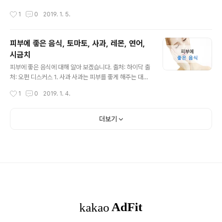
좋습니다. 출처: 브런치 2. 바른 자세의 취침 보통 잠을 취
않는 것, 굽 높은 신발, 발을 압박하는 신발은 마찰이 발생
작성시간
1
0
2019. 1. 5.
할 때에는 5~..
하며 자극을 받으므로 피해야 합니다. 2. 발을 씻고 닦지 않
는다. 발을 씻고 꼼꼼히 닦지 않으면 무좀균이 번식하기 좋
은 환경이 됩니다. 발이 젖은 상태로 다니는 습관 역시 무좀
피부에 좋은 음식, 토마토, 사과, 레몬, 연어,
균을 번식시킵니다. 3. 자세, 걸음걸이 평소 자세와 걸음걸
시금치
이가 바르지 않으면 몸의 균형이 무너져 한쪽으로 힘이 들
글 내용
어가고 부담을 받아 각질이 두꺼워지기도 합니다. 4. 발이
피부에 좋은 음식에 대해 알아 보겠습니다. 출처: 하이닥 출
차다. 발이 차갑다면 체내의 혈류 흐름이 좋지 않다는 증거
처: 오펀 디스커스 1. 사과 사과는 피부를 좋게 해주는 대표
입니다. 혈액순환이 안 될수록 피부가 다시 태어나는 피부
과일입니다. 사과는 칼륨과 칼슘 그리고 비타민C 등이 다
작성시간
1
0
2019. 1. 4.
턴오버가 ..
량 함유되어 있는 과일로 피부뿐만 아니라 몸까지 건강하
게 만들어 줍니다. 또, 사과는 장을 건강하게 해주는 펙틴이
많이 들어있어 장 속 노폐물 배출을 도와 장을 더욱 건강하
더보기
게 만들어 주는데요. 장은 피부와도 연관되어 있으니 사과
를 많이 먹으면 장도 피부도 건강해지겠죠! 2. 연어 특히 연
어는 다크서클 개선에 효과적입니다. 과도한 피로로 인해
내려온 다크서클로 고민이신 분들이 많으실 텐데요. 또, 연
어에는 오메가3가 함유되어있어 여드름뿐 아니라 염증과
주름살 개선, 촉촉한 피부 유지에도 큰 효과가 있습니다. 출
처: 네..