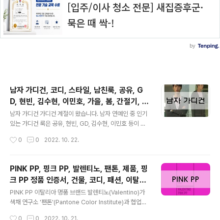
남자 가디건, 코디, 스타일, 남친룩, 공유, G
D, 현빈, 김수현, 이민호, 가을, 봄, 간절기, 가
글 내용
디건
남자 가디건 가디건 계절이 왔습니다. 남자 연예인 중 인기
있는 가디건 룩은 공유, 현빈, GD, 김수현, 이민호 등이 있
던데 여러분은 어떤 분의 룩을 더 선호 하시나요? 다양한
작성시간
0
0
2022. 10. 22.
가디건 코디 참고 하셔서 이쁘게 입으세요. 출처: 네이버 출
처: 네이버 출처: 네이버 청바지, 슬랙스, 티셔츠, 셔츠 다양
하게 색감에 맞게 잘 매치 해보세요. 출처: 네이버 출처: 네
PINK PP, 핑크 PP, 발렌티노, 팬톤, 제품, 핑
이버 ▲위 그림을 클릭하시면 'AI로 보는 내 재산'에 대한
크 PP 정품 인증서, 건물, 코디, 패션, 이탈리
정보를 확인 하실 수 있습니다. 광고 아닙니다. 걱정말고 C
글 내용
아, 컬렉션
LICK 출처: 네이버 출처: 네이버 남자 가디건 다음에 또 찾
PINK PP 이탈리아 명품 브랜드 발렌티노(Valentino)가
아보도록 하죠. Cherry Stone은 여러분에게 "♡ 공감"
색채 연구소 '팬톤'(Pantone Color Institute)과 협업해
에 행복과 기쁨을 느낌니다.*^^* 아래 "♡ 공감" 꾹~ 눌러
새롭게 선보인 핑크색의 정식 명칭은 바로 'PINK PP'입니
작성시간
0
0
2022. 10. 21.