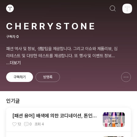
검색하기
티스토리
C H E R R Y S T O N E
구독자
0
패션 역사 및 정보, 생활팁을 제공합니다. 그리고 이슈와 제품리뷰, 심
리테스트 및 다양한 테스트를 제공합니다. 또 행사 및 이벤트 정보를
제공합니다.
...더보기
구독하기
방명록
신고하기 레이어
열기
인기글
[패션 용어] 배색에 의한 코디네이션, 톤인톤,
톤온톤, 레피티션,액센트,그라데이션,포카마
12
0
조회
4
이유,보색,카마이유