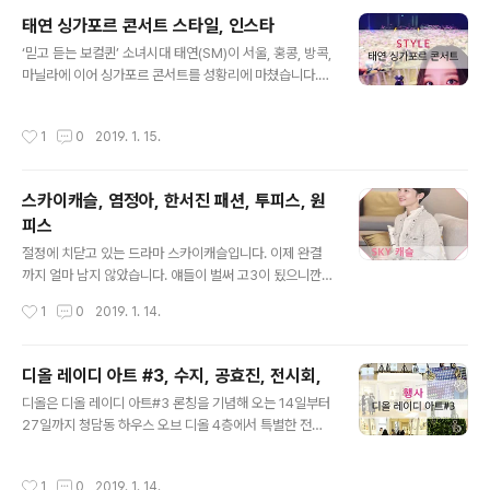
t)이 14일 오후 서울 김포국제공항을 통해서 일본 콘서트
태연 싱가포르 콘서트 스타일, 인스타
를 마치고 입국하고 했습니다. 보너스로 출국전 아육대에
글 내용
나온 아이린... 정말 스케쥴이 많나봐요. 여기봐도 저기봐도
‘믿고 듣는 보컬퀸’ 소녀시대 태연(SM)이 서울, 홍콩, 방콕,
피곤함이 많아 보여요 ㅠ_ㅠ 출처: 인스타 ▲위 그림을 클
마닐라에 이어 싱가포르 콘서트를 성황리에 마쳤습니다.
릭하시면 '심리테스트'에 대한 정보를 확인 하실 수 있습니
지난 12일(현지시간) 싱가포르 엑스포홀 1(Singapore E
다. ^^ Cherry Stone은 여러분에게 "♡ 공감" 에 행복과
XPO Hall 1)에서 열린 '’s…TAEYEON CONCERT'(아
작성시간
1
0
2019. 1. 15.
기..
포스트로피 에스…태연 콘서트)는 태연의 싱가포르 첫 단
독 콘서트인 만큼 현지 팬들의 뜨거운 반응을 얻었습니다.
출처: 스타뉴스 이번 공연에서 태연은 라이브 밴드 연주에
스카이캐슬, 염정아, 한서진 패션, 투피스, 원
맞춰 ‘I’(아이), ‘Why’(와이), ‘Fine’(파인), ‘Rain’(레인) 등
피스
히트곡을 비롯해 ‘Something New’(썸띵 뉴), ‘저녁의 이
글 내용
유’, ‘바람 바람 바람’ 등 세 번째 미니앨범 전곡, 일본 디지
절정에 치닫고 있는 드라마 스카이캐슬입니다. 이제 완결
털 싱글 ‘Stay’(스테이) 등 감성 보이스와 귀호강 라이브,
까지 얼마 남지 않았습니다. 얘들이 벌써 고3이 됬으니깐
감각적인..
예서가 의대 가는지 안가는지.. 매주 금요일이 기다려집니
작성시간
1
0
2019. 1. 14.
다. 다시보기로 정주행 하면서 패션 하나 하나가 탐나서 찾
아보게 되었습니다. 출처: JTBC 오브제 슬림핏 트위드 자
켓 (5WMS4WJ93000) 스커트 (5WMS4WS93000)
디올 레이디 아트 #3, 수지, 공효진, 전시회,
예서 코디를 찾기 위해 비밀리에 진행하는 은행VVIP행사
글 내용
디올은 디올 레이디 아트#3 론칭을 기념해 오는 14일부터
장에 참여하게된 한서진씨 패션 입니다. 트위드 투피스입
27일까지 청담동 하우스 오브 디올 4층에서 특별한 전시
니다. 은은한 베이지톤으로 한껏 고급스러움을 더한 패션
를 개최합니다. 디올의 시그니처 백인 ‘레이디 디올 백’을
이었습니다. 출처: JTBC 출처: 구글 두번째로 사로잡은패
세계 각지의 유명 여성 아티스트 11인이 재해석한 리미티
션 입니다. 예서 코디 그만두고 새로운 팀을 짜기 위해 학부
작성시간
1
0
2019. 1. 14.