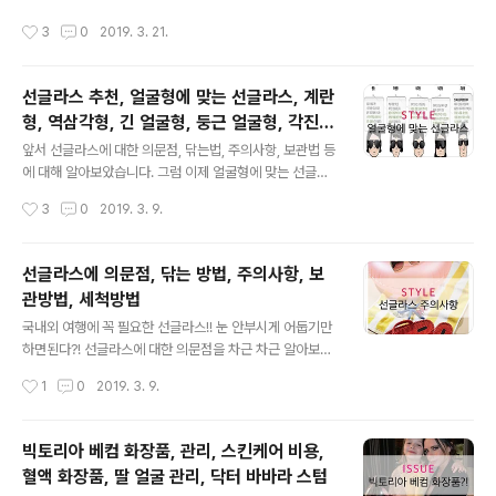
에 오를 수 있다고 믿었습니다. 네이버 2월의 탄생석 자수
빔 방식으로 만들어 보온 효과가 뛰어납니다. 20일 아디다
작성시간
3
0
2019. 3. 21.
정 마음의 평화, 성실, 진..
스 측은 ‘아디다스 깔깔이’로 불리는 SST 퀄팅 자켓을 저
렴한 가격으로 판매합니다. 최근들어 ‘깔깔이’ 아이템이 인
기를 모으면서 ‘아디다스 깔깔이’도 덩달아 인기를 끌 것으
선글라스 추천, 얼굴형에 맞는 선글라스, 계란
로 보입니다. 아디다스 깔깔이에 앞서 최근 들어 유사한 제
형, 역삼각형, 긴 얼굴형, 둥근 얼굴형, 각진
품들이 사랑을 받아왔다. 특히 이 제품들은 저렴한 가격대
글 내용
얼굴형
로 ‘가성비 소비’를 높인다는 평을 받고 있습니다. 출처: 네
앞서 선글라스에 대한 의문점, 닦는법, 주의사항, 보관법 등
이버 아웃도어 브랜드의 경우 해마다 경량다운 판매율이
에 대해 알아보았습니다. 그럼 이제 얼굴형에 맞는 선글라
높은 점을 반영해 아웃도어 활동은 물론 도심에서 패셔너
스를 착용해야겠죠? 아래 글을 참조해서 자신에게 맞는 선
작성시간
3
0
2019. 3. 9.
블하게 입을 수 있도록 스타일이 강..
글라스를 구매하세요~ 출처: 네이버 얼굴형에 따른 선글라
스 추천 1. 긴 얼굴형 긴 얼굴형은 세로로 나아가는 시선을
가로로 길어보이도록 해주는 넓은 프레임형 선글라스를 추
선글라스에 의문점, 닦는 방법, 주의사항, 보
천합니다. 또한 패턴이 화려한 디자인을 선택한다면 시선
관방법, 세척방법
을 분산시켜 상대적으로 긴 얼굴형을 보완해줄 수 있습니
글 내용
다. 2. 둥근 얼굴형 둥근 얼굴형은 오버사이즈의 스퀘어 프
국내외 여행에 꼭 필요한 선글라스!! 눈 안부시게 어둡기만
레임 또는 폭스형 프레임 선글라스를 추천합니다. 컬러감
하면된다?! 선글라스에 대한 의문점을 차근 차근 알아보겠
이 있거나 강한 포인트 디자인이 들어간 스퀘어 선글라스
습니다. 1. 선글라스 구매시 디자인이 최우선이다? 브랜드
작성시간
1
0
2019. 3. 9.
는 둥근 턱선을 보다 갸름하게 보이게 합니다. 출처: 네이버
마다 다양한 디자인의 선글라스를 출시합니다. 많은 분들
3. 각진 얼굴형 각진 얼굴형이라면 라..
이 패션 아이템으로 이용하기 위해 선글라스를 구매하십니
다. 선글라스 본연의 기능이 떨어지지만 디자인적인 부분
빅토리아 베컴 화장품, 관리, 스킨케어 비용,
이 좋아 착용하시는 분들도 많습니다. 하지만 무조건 예쁜
혈액 화장품, 딸 얼굴 관리, 닥터 바바라 스텀
디자인, 컬러 만을 추구하는 것은 눈 건강을 해칠 위험이 있
글 내용