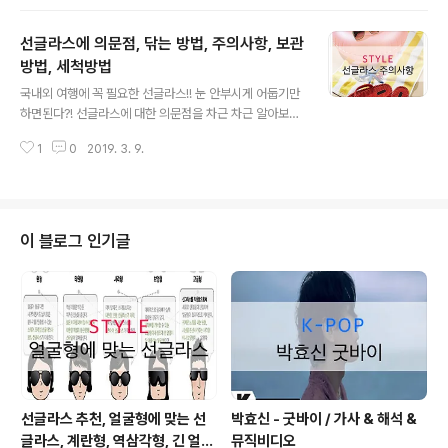
스 추천 1. 긴 얼굴형 긴 얼굴형은 세로로 나아가는 시선을
가로로 길어보이도록 해주는 넓은 프레임형 선글라스를 추
선글라스에 의문점, 닦는 방법, 주의사항, 보관
천합니다. 또한 패턴이 화려한 디자인을 선택한다면 시선
을 분산시켜 상대적으로 긴 얼굴형을 보완해줄 수 있습니
방법, 세척방법
글 내용
다. 2. 둥근 얼굴형 둥근 얼굴형은 오버사이즈의 스퀘어 프
국내외 여행에 꼭 필요한 선글라스!! 눈 안부시게 어둡기만
레임 또는 폭스형 프레임 선글라스를 추천합니다. 컬러감
하면된다?! 선글라스에 대한 의문점을 차근 차근 알아보겠
이 있거나 강한 포인트 디자인이 들어간 스퀘어 선글라스
습니다. 1. 선글라스 구매시 디자인이 최우선이다? 브랜드
는 둥근 턱선을 보다 갸름하게 보이게 합니다. 출처: 네이버
1
0
2019. 3. 9.
마다 다양한 디자인의 선글라스를 출시합니다. 많은 분들
3. 각진 얼굴형 각진 얼굴형이라면 라..
이 패션 아이템으로 이용하기 위해 선글라스를 구매하십니
다. 선글라스 본연의 기능이 떨어지지만 디자인적인 부분
이 좋아 착용하시는 분들도 많습니다. 하지만 무조건 예쁜
디자인, 컬러 만을 추구하는 것은 눈 건강을 해칠 위험이 있
이 블로그 인기글
습니다! 디자인이 화려하지만 자외선 차단을 제대로 해주
지 못하는 경우도 있기 때문입니다. 따라서 반드시 기능적
인 부분이 얼마나 효과가 있는지를 우선적으로 비교해보셔
야 합니다. 2. 가격에 비례하는 기능인가요? 선글라스의 경
우, 디자인, 브랜드에 대한 가치가 다르기..
선글라스 추천, 얼굴형에 맞는 선
박효신 - 굿바이 / 가사 & 해석 &
글라스, 계란형, 역삼각형, 긴 얼굴
뮤직비디오