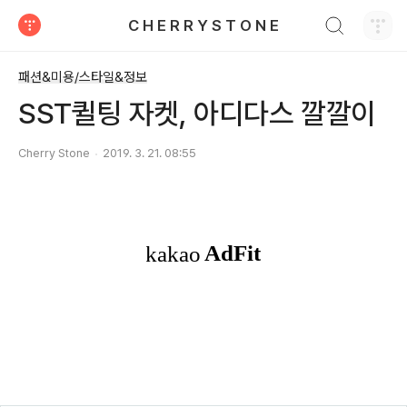
검색하기
C H E R R Y S T O N E
티스토리
패션&미용/스타일&정보
SST퀼팅 자켓, 아디다스 깔깔이
Cherry Stone
2019. 3. 21. 08:55