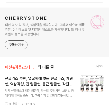
로그 정보
C H E R R Y S T O N E
패션 역사 및 정보, 생활팁을 제공합니다. 그리고 이슈와 제품
리뷰, 심리테스트 및 다양한 테스트를 제공합니다. 또 행사 및
이벤트 정보를 제공합니다.
구독하기
더보기
패션&미용/스타일&정보
의 다른 글
선글라스 추천, 얼굴형에 맞는 선글라스, 계란
형, 역삼각형, 긴 얼굴형, 둥근 얼굴형, 각진 얼
글 내용
굴형
앞서 선글라스에 대한 의문점, 닦는법, 주의사항, 보관법 등
에 대해 알아보았습니다. 그럼 이제 얼굴형에 맞는 선글라
스를 착용해야겠죠? 아래 글을 참조해서 자신에게 맞는 선
3
0
2019. 3. 9.
글라스를 구매하세요~ 출처: 네이버 얼굴형에 따른 선글라