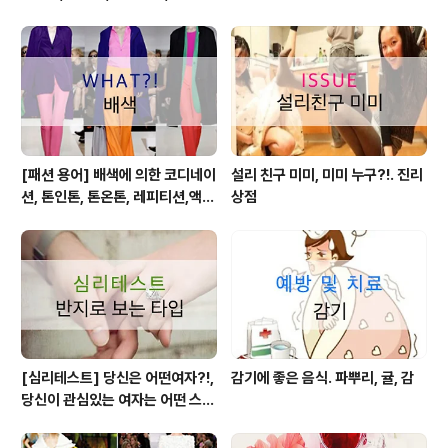
형, 둥근 얼굴형, 각진 얼굴형
[패션 용어] 배색에 의한 코디네이
설리 친구 미미, 미미 누구?!. 진리
션, 톤인톤, 톤온톤, 레피티션,액센
상점
트,그라데이션,포카마이유,보색,
카마이유
[심리테스트] 당신은 어떤여자?!,
감기에 좋은 음식. 파뿌리, 귤, 감
당신이 관심있는 여자는 어떤 스타
일?!