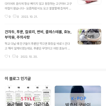
나 고르는 방법 등에서도 차이가 있습니다. 불을 많이 가하
다이어트 음식에 항상 빠지지 않고 등장하는 고구마!!! 고구
지 않는 음식에는 프락토올리고당을 사용하는 것이 좋으며
마철이 왔습니다~ 요즘처럼 비도 오고 쌀쌀할때 집에서 따
열을 가하는 음식에는 이소말토올리고당을 사용하는 것이
끈 따끈한 고구마!!에 우유 한모금 어떠세요?! 고구마는 우
좋다고 합니다. 또, 제품을 선택할 때에는 반드시 제품 성분
0
0
2022. 10. 21.
리나라 전지역에서 재배하는 쌍떡잎 식물의 일종으로 재배
에 대한 정보를 확인하고 구매하는 것이 좋습..
하는데 크게 기후의 영향을 많이 받지 않아 우리나라 전역
은 물론, 외국에서도 아주 널리 재배된다고 합니다. 이번 포
건자두, 푸룬, 칼로리, 변비, 콜레스테롤, 효능,
스팅에서는 고구마에 대해 좀 더 알아보겠습니다. 출처: 네
이버 칼로리 100g 당 128kcal 효능 1. 몸속 독소 제거 고
부작용, 주의사항
글 내용
구마에는 비타민 C가 풍부하게 있어 감기를 예방하고, 상
학교 다닐 때 친구들이 푸룬만 먹으면 화장실 바로 !! 간다
처의 치유 돕습니다. 또, 피부에 좋은 콜라겐을 생성하고 독
고 해서 알게되었는데요. 푸룬은 무엇이고 어떤 효능이 있
소로부터 우리 몸을 보호해 줍니다. 2. 다이어트에 효과 고
는지 그 외에 대한 정보도 알아보겠습니다. 푸룬은 서양 자
구마는 열량이 낮고 영양분도 풍부하여 밥 대신 섭취 가능
1
0
2022. 10. 20.
두를 말린 것으로 말린 자두, 프룬 건자두 등으로 불리고 있
한 탄수화물입니다..
습니다. 푸룬은 단맛이 강하고 식이섬유가 바나나보다 4배
이상 들어 있어 우리나라에서는 다이어트 식품으로 알려져
있습니다. 푸룬에는 베타카로틴, 칼륨, 칼슘 및 미네랄, 각
종 비타민 등이 풍부하며 생자두에 비해 부피가 작아 여행
이 블로그 인기글
을 가거나 외출을 할 때 휴대가 편리한 장점이 있습니다. 출
처: 네이버 칼로리 100g 당 237kcal 효능 1. 변비 예방 푸
룬에는 섬유질과 당알코올인 소르비톨 성분이 풍부하게 함
유되어 있어 변비를 개선하는 효과가 있습니다. 음식이 소
화되는 것을 도와주..