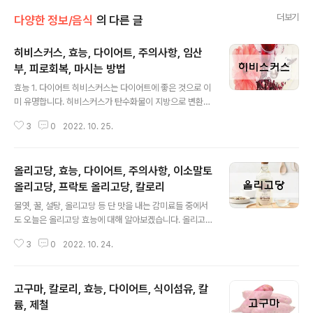
더보기
다양한 정보/음식
의 다른 글
히비스커스, 효능, 다이어트, 주의사항, 임산
부, 피로회복, 마시는 방법
글 내용
효능 1. 다이어트 히비스커스는 다이어트에 좋은 것으로 이
미 유명합니다. 히비스커스가 탄수화물이 지방으로 변환하
는 것을 분해시켜주기 때문입니다. 히비스커스에는 카테킨
3
0
2022. 10. 25.
과 갈산, 폴리페놀과 같은 성분들이 함유되어 있는데, 이러
한 성분들이 체지방 분해와 식욕을 억제하는 효능이 있기
때문에 주기적으로 섭취하게 되면 다이어트에 큰 도움이
올리고당, 효능, 다이어트, 주의사항, 이소말토
될 수 있습니다. 출처: 네이버 출처: 네이버 2. 눈 건강 히비
스커스에는 안토시아닌 성분이 함유되어 있는데, 안토시아
올리고당, 프락토 올리고당, 칼로리
글 내용
닌은 단백질의 일종인 로돕신의 합성을 도와 안구 기능을
물엿, 꿀, 설탕, 올리고당 등 단 맛을 내는 감미료들 중에서
개선하고 눈의 피로를 풀어주는 효능을 보입니다. 3. 노화
도 오늘은 올리고당 효능에 대해 알아보겠습니다. 올리고
방지 & 미백 & 탄력 히비스커스에는 비타민A, 비타민C와
당은 소량이기는 하지만 우리가 자주 섭취하는 과일이나
구연산이 풍부하게 함유되어 있어 주름 개선, 피부 노화 방
3
0
2022. 10. 24.
채소 등에도 함유되어 있는 성분입니다. 몸에 해로운 설탕
지와 피부 탄력, 미백에 좋은 효..
을 과도하게 섭취하는 대신 제품으로 판매중인 올리고당을
구매해 사용하는 경우가 많습니다. 올리고당은 나물과 같
고구마, 칼로리, 효능, 다이어트, 식이섬유, 칼
이 반찬을 만들 때 쓰거나 맛탕 등의 디저트로 활용하기에
좋습니다. 올리고당에는 종류가 많기 때문에 그 활용법이
륨, 제철
글 내용