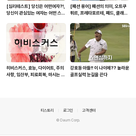
[심리테스트] 당신은 어떤여자?!,
[패션 용어] 패션의 의미, 오트쿠
당신이 관심있는 여자는 어떤 스타
튀르, 프레타포르테, 패드, 클래식,
일?!
하이패션, 매스패션, 트렌드
히비스커스, 효능, 다이어트, 주의
강호동 아들!! 이 나이에?? 놀라운
사항, 임산부, 피로회복, 마시는 방
골프실력 눈길을 끈다
법
의안내
티스토리
로그인
고객센터
© Daum Corp.