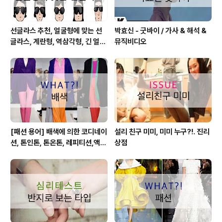
선글라스 추천, 얼굴형에 맞는 선
박효신 - 굿바이 / 가사 & 해석 &
글라스, 계란형, 역삼각형, 긴 얼굴
뮤직비디오
형, 둥근 얼굴형, 각진 얼굴형
[패션 용어] 배색에 의한 코디네이
설리 친구 미미, 미미 누구?!. 진리
션, 톤인톤, 톤온톤, 레피티션,액센
상점
트,그라데이션,포카마이유,보색,
카마이유