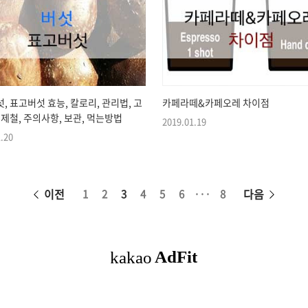
, 표고버섯 효능, 칼로리, 관리법, 고
카페라떼&카페오레 차이점
 제철, 주의사항, 보관, 먹는방법
2019.01.19
.20
페
이전
다음
1
2
3
4
5
6
···
8
이
징