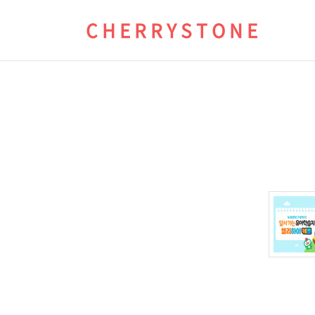
C H E R R Y S T O N E