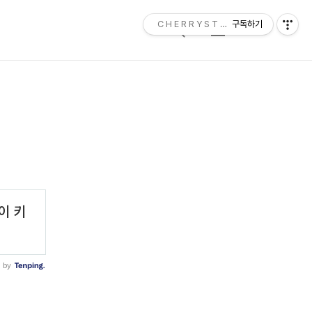
C H E R R Y S T O N E
구독하기
검
메
색
뉴