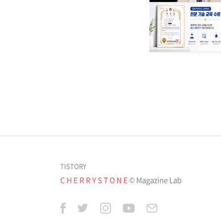
TISTORY
C H E R R Y S T O N E
© Magazine Lab