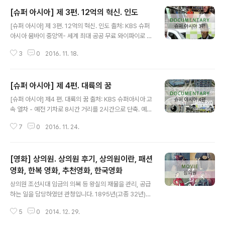
[슈퍼 아시아] 제 3편. 12억의 혁신. 인도
글 내용
[슈퍼 아시아] 제 3편. 12억의 혁신. 인도 출처: KBS 슈퍼
아시아 뭄바이 중앙역- 세계 최대 공공 무료 와이파이로 구
글이 제공하고 있습니다. 그만큼 구글이 인도시장을 크게
3
0
2016. 11. 18.
보고 있다는 뜻이겠죠? 출처: KBS 슈퍼아시아 마이크로맥
스- 인도 핸드폰 2위. 1위는 삼성. 인도의 샤오미 같은… 세
계 10위 스마트폰 제조회사 입니다. 동남아 중동아프리카
[슈퍼 아시아] 제 4편. 대륙의 꿈
중남미로 진출예정입니다. 올라- 2010년 설립한 인도의 I
글 내용
T기업 입니다. 인도판 우버 택시로 인도 IT 수출 연평균 1
[슈퍼 아시아] 제4 편. 대륙의 꿈 출처: KBS 슈퍼아시아 고
3%증가 시켰습니다. 매년 50개 정도의 해외 브랜드가 인
속 열차 - 예전 기차로 8시간 거리를 2시간으로 단축. 예매
도로 들어올 정도로 인도 IT시장은 급성장하고 있습니다.
도 인터넷으로 편리하게하고 있습니다. 홍차오 역 - 허브역
출처: KBS 슈퍼아시아 뭄바이 인도 부유층 겨냥한 80층
7
0
2016. 11. 24.
으로 2008년 고속철도 개방하여 중국 고속철 5년간 3
고층 아파트로 가구당 35억원이지만 벌써 70%판매되었
0%씩 늘어나는 추세입니다. 단절된 경제권을 이어 주는
다고 합니..
중요한 역활을 하고 있습니다. 10년만에 가장 긴 고속철.
[영화] 상의원. 상의원 후기, 상의원이란, 패션
독일, 일본에서의 노하우를 통해 중국에 자체 개발하면서
수출도 하고 있습니다. 2025년까지 지금의 두배의 길이로
영화, 한복 영화, 추천영화, 한국영화
글 내용
고속철 늘려 막대한 경제효과와 시공간이 통합된 중국이
상의원 조선시대 임금의 의복 등 왕실의 재물을 관리, 공급
만들 전망입니다. 출처: KBS 슈퍼아시아 선전- 중국 스타
하는 일을 담당하였던 관청입니다. 1895년(고종 32년)에
트업 메카. BYD- 중국 전기차 1위 기업. 원통형의 한꺼번
상의사로 개칭되었고, 1905년에 다시 상방사로 개칭되었
에 400여대 충전하게끔 설계된 가장 합리적인 주차장입니
5
0
2014. 12. 29.
습니다. 몇 년만에 만난 단짝 친구와 상의원을 봤다. 요즘
다. 자동차세 간..
패션 포스팅을 하다보니 자연스레 관심이 가져진 영화. 한