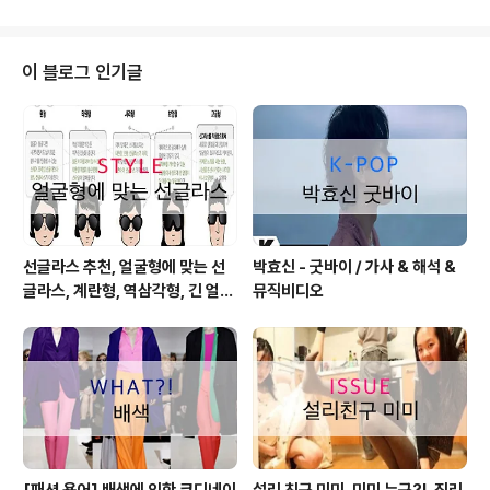
복을 좋아하는 나로썬 더 기대된 영화. 특히 우리 고유의 패
션만을 다룬 영화가 없어 아쉬웠는데 기쁨과 설렘을 앉고
개봉 하자마자 영화관을 찾았다. 이 영화는 교과서를 따르
이 블로그 인기글
는 돌석과 창의력이 넘치는 천재 공진. 이 두 역으로 나뉜
다. 예고편을 봤을 땐 돌석이 공진을 제자로 함께 궁중 옷을
만드는 내용인줄 알았으나 이 둘은 묘한 라이벌 관계가 된
다. 노력형은 결코 천재를 이길 수 없는 것일까? 천재성을
부러워 하면서 시기와 ..
선글라스 추천, 얼굴형에 맞는 선
박효신 - 굿바이 / 가사 & 해석 &
글라스, 계란형, 역삼각형, 긴 얼굴
뮤직비디오
형, 둥근 얼굴형, 각진 얼굴형
[패션 용어] 배색에 의한 코디네이
설리 친구 미미, 미미 누구?!. 진리