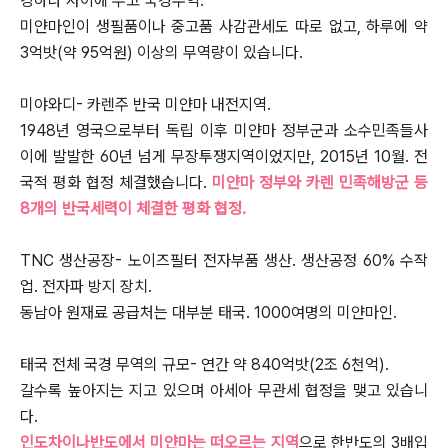
강하나 사이에 두고 국경무역.
미얀마인이 생필품이나 중고품 사감관세도 따로 없고, 하루에 약
3억밧(약 95억원) 이상의 무역량이 있습니다.
미야와디- 카렌주 반국 미얀마 내전지역.
1948년 영국으로부터 독립 이후 미얀마 정부군과 소수민족들사
이에 발발한 60년 넘게 무장투쟁지역이었지만, 2015년 10월. 전
국적 평화 협정 체결했습니다.
미얀마 정부와 카렌 민족해방군 등
8개의 반국세력이 체결한 평화 협정.
TNC 생산공장- 노이즈필터 전자부품 생산. 생산공정 60% 수작
업. 전자파 방지 장치.
동남아 원재료 공급처는 대부분 태국. 1000여명의 미얀마인.
태국 전체 국경 무역의 규모- 연간 약 840억밧(2조 6천억).
갈수록 높아지는 지고 있으며 아세아 무관세 협정을 맺고 있습니
다.
인도차이나반도에서 미얀마는 떠오르는 지역
으로 한반도의 3배입