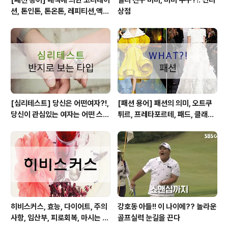
션, 톤인톤, 톤온톤, 레피티션,액센
상점
트,그라데이션,포카마이유,보색,
카마이유
[심리테스트] 당신은 어떤여자?!,
[패션 용어] 패션의 의미, 오트쿠
당신이 관심있는 여자는 어떤 스타
튀르, 프레타포르테, 패드, 클래식,
일?!
하이패션, 매스패션, 트렌드
히비스커스, 효능, 다이어트, 주의
강호동 아들!! 이 나이에?? 놀라운
사항, 임산부, 피로회복, 마시는 방
골프실력 눈길을 끈다