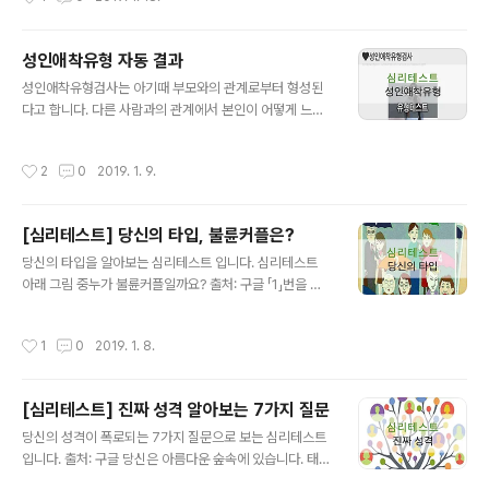
입니다. 사람을 만날 때에는 ..
프라푸치노 출처: 구글 1. 블랙커피 대단히 적극적이면서
책임감이 있는 타입입니다. 로맨틱한 연애를 추구하고 있
지는 않은가요? 2. 카페오레 마음이 편한 남녀관계를 추구
성인애착유형 자동 결과
하십니다. 3. 모카커피 누구와도 괜찮다! 당신은 항상 연애
글 내용
성인애착유형검사는 아기때 부모와의 관계로부터 형성된
를 하고 있는 로맨티스트 입니다. 단, 다른 사람에게 휘둘릴
다고 합니다. 다른 사람과의 관계에서 본인이 어떻게 느끼
가능성도 있으니 조심하세요. 4. 아이스 모카 당신은 대단
는지를 알아보기 위한 테스트입니다. 손으로 계산하는것보
히 매혹적인 사람입니다. 본인은 자각하지 못한다는 점이
다 자동으로 계산되는게 더 좋겠죠? 링크 했으니 아래 이미
흠이니 자신감을 가지세요!! 5. 홍차라떼 잔걱정이 많은 성
작성시간
2
0
2019. 1. 9.
지 클릭 해주세요. 광고 아니니 안심하시구요!!! ▲위 그림
격입니다. 연애에 관해서는 소극적이기 때문에 상대가 적
을 클릭하시면 '성인애착유형검사'에 대한 정보를 확인 하
극적이기를 바라..
실 수 있습니다. ^^ 당신의 애착유형은 어떤것인가요? ✓
[심리테스트] 당신의 타입, 불륜커플은?
안정형: 어린 시절 주요 양육자(어머니)와의 관계에서 양육
글 내용
자의 따뜻하고 적절한 반응과 상호작용을 많이 경험한 경
당신의 타입을 알아보는 심리테스트 입니다. 심리테스트
우이다. 이러한 애착관계를 형성한 아이는 양육자와 떨어
아래 그림 중누가 불륜커플일까요? 출처: 구글 「1」번을 선
져 있거나 다소 좌절하는 상황에 있더라도 양육자와 다시
택한 당신 솔직하고 의심없는 눈을 가진 타입 입니다. 매우
만나면 안정을 쉽게 찾는다. 그리고 이러한 애착의 양상은
솔직한 성격을 가지고 있는 것 같습니다. 모든 일에 숨겨진
작성시간
1
0
2019. 1. 8.
아동기, 청소년기를 지나 성인기의 관계형성에도..
것보다는 보이는 것을 믿는 순수한 감성을 가지고 있습니
다. 분명 성격도 좋고, 친구들이 많이 있는 사람입니다. 하
지만 세상 일은 보이는 것이 전부는 아닙니다. 아마 당신이
[심리테스트] 진짜 성격 알아보는 7가지 질문
보지 못한 많은 진실이 당신의 눈이 닿지 않는 곳에 있을 수
글 내용
있습니다. 그러나 이런 부분은 많은 인생 경험에 따라 극복
당신의 성격이 폭로되는 7가지 질문으로 보는 심리테스트
할 수 있으며 오히려 숨겨진 부분을 보지 않는 편이 더 큰
입니다. 출처: 구글 당신은 아름다운 숲속에 있습니다. 태양
행복을 가져다 줄 수 있기 때문에 가능하다면 지금 이대로
은 반짝이며 빛나고 있고, 바람은 당신의 뺨을 기분좋게 어