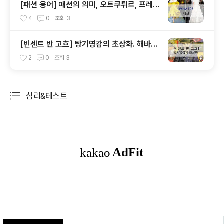
[패션 용어] 패션의 의미, 오트쿠튀르, 프레타
포르테, 패드, 클래식, 하이패션, 매스패션, 트
4
0
조회
3
렌드
[빈센트 반 고흐] 탕기영감의 초상화. 해바라
기. 꽃병에 꽂힌 14송이 해바라기
2
0
조회
3
심리&테스트
분류 전체보기
주요 글 목록