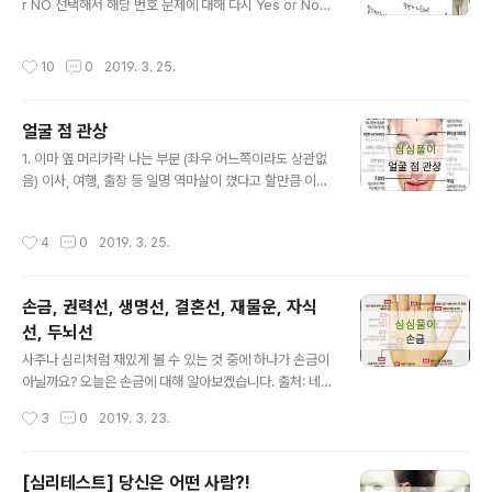
r NO 선택해서 해당 번호 문제에 대해 다시 Yes or No
이상형으로 생각하는지, 만날까봐 두려워 하는지를 알아보
선택해주세요~ 0. 연상보다 는 연하의 사람이 말하기 편하
는 것입니다. 출처: 네이버 1. 호랑이 - 호랑이는 힘과 권위
다. YES : 1번 / NO : 2번 1. 술이 약한편이여서 쉽게 취한
를 상징합니다. 좋은 소식을 전해주는 동물로 선택한 경우:
작성시간
10
0
2019. 3. 25.
다 YES : 5번 / NO : 6번 2. 옷은 블랙계통의 세련된 것이
당신은 의지가 강하고 야망이 크고 에너지가 넘치는 사람
많은 편이다. YES : 6번 / NO : 3번 3. 어릴 때부터 여러가
을 배우..
지 별명을 갖고있다. YES : 4번 /NO : 7번 4. 태국, 인도네
얼굴 점 관상
시아 등의 전통요리를 먹어본 적이 있다. YES : 8번 / NO :
글 내용
7번 5. 혼자서 여행 또는 출장을 가는 것은 재미가 없다. Y
1. 이마 옆 머리카락 나는 부분 (좌우 어느쪽이라도 상관없
ES : 10번 / NO : 9번 6. 동창회는 반드시 참석한다. YES
음) 이사, 여행, 출장 등 일명 역마살이 꼈다고 할만큼 이동
: 12번 / NO : 11번 7. 자주..
이 많은 사람에게서 이 점을 볼 수 있습니다. 특히 외국인과
도 쉽게 친구가 되고 모르는 사람과도 금새 친해지며 혼자
작성시간
4
0
2019. 3. 25.
여행하는 것을 좋아합니다. 점 색깔이 연한 경우는 움직일
때마다 손해가 날 수 있고, 여행지에서 문제가 생길수도 있
으니 충분한 주의가 필요합니다. 2. 눈 흰자부분에 점 정에
손금, 권력선, 생명선, 결혼선, 재물운, 자식
약하고 여러 이성과 사귀게 되는 경향이 많습니다. 그리고
선, 두뇌선
이점이 눈시울에 가까우면 가까울수록 적극적, 눈꼬리에
글 내용
가까울수록 소극적인 성격의 성향이 강합니다. 눈의 검은
사주나 심리처럼 재밌게 볼 수 있는 것 중에 하나가 손금이
동자에 점이 있는 사람은 성욕이 강합니다. 3. 눈 언더라인
아닐까요? 오늘은 손금에 대해 알아보겠습니다. 출처: 네이
안쪽에 점 눈의 아래쪽 속눈썹, 즉 언더라인 안쪽으로 점이
버 생명선 생명선은 사람에게 있어서 삶과 관련된 선이기
작성시간
3
0
2019. 3. 23.
있는 사람은 양다리..
에 가장 중요한 선이라고도 할 수 있습니다. 손금의 생명선
은 엄지 오른쪽에서 휘어져 내려오는 선으로 건강과 수명
을 나타냅니다. 짙고 길면 건강과 장수를 의미하는 선입니
[심리테스트] 당신은 어떤 사람?!
다. 손금의 생명선은 재미로보는 손금 중에서도 사람들이