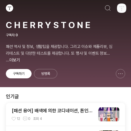
검색하기
티스토리
C H E R R Y S T O N E
구독자
0
패션 역사 및 정보, 생활팁을 제공합니다. 그리고 이슈와 제품리뷰, 심
리테스트 및 다양한 테스트를 제공합니다. 또 행사 및 이벤트 정보를
제공합니다.
...더보기
구독하기
방명록
신고하기 레이어
열기
인기글
[패션 용어] 배색에 의한 코디네이션, 톤인톤,
톤온톤, 레피티션,액센트,그라데이션,포카마
12
0
조회
4
이유,보색,카마이유