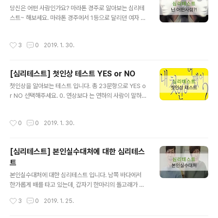
글 내용
당신은 어떤 사람인가요? 마라톤 경주로 알아보는 심리테
가장 많이 보는 손금입니다. 다른 손금보다도 굴고 길게 특
스트~ 해보세요. 마라톤 경주에서 1등으로 달리던 여자 선
징입니다. 굵고 길수록 오래 장수한다는 의미를 가진 것 이
수가 갑자기 고통스러운 표정을 짓더니 결국 1등으로 들어
바로 손금의 생명선입니다. ▲위 그림을 클릭하시면 'AI로
오지 못했습니다. 그녀는 왜 그랬을까요? 1. 속도 조절을 잘
보는 내 재산'에 대한 정보를 확인 하실 수 있습니다. 광고
작성시간
3
0
2019. 1. 30.
못해서 쓰러졌다. 2. 다리를 삐었다. 3. 도중에 코스를 잘못
아닙니다. 걱정말고 CLICK 출처: 네이버 두뇌선 두뇌선은
들었다. 4. 화장실이 급했다. 출처: 구글 1. 속도 조절을 잘
사람의 지능, 적성, 성격..
못해서 쓰러졌다. 항상 웃음으로 넘기는 여유를 가진 당신.
[심리테스트] 첫인상 테스트 YES or NO
당신은 다른 사람에게 싫은 소리 하거나 심술을 부리지 못
글 내용
하는 사람입니다. 2. 다리를 삐었다. 싫어하는 사람에게만
첫인상을 알아보는 테스트 입니다. 총 23문항으로 YES o
심술을 부리는 당신 좋고싫음이 강한 사람입니다. 가끔 상
r NO 선택해주세요. 0. 연상보다 는 연하의 사람이 말하기
대를 오해할 때도 있으니 주의하세요. 출처: 구글 3. 도중에
편하다. YES : 1번 / NO : 2번 1. 술이 약한편이여서 쉽게
코스를 잘못 들었다. 남이 잘되는 것을 참지 못하는 당신.
취한다 YES : 5번 / NO : 6번 2. 옷은 블랙계통의 세련된
작성시간
0
0
2019. 1. 30.
늘 경..
것이 많은 편이다. YES : 6번 / NO : 3번 출처: 구글 3. 어
릴 때부터 여러가지 별명을 갖고있다. YES : 4번 /NO : 7
번 4. 태국, 인도네시아 등의 전통요리를 먹어본 적이 있다.
[심리테스트] 본인실수대처에 대한 심리테스
YES : 8번 / NO : 7번 5. 혼자서 여행 또는 출장을 가는 것
트
은 재미가 없다. YES : 10번 / NO : 9번 6. 동창회는 반드
글 내용
시 참석한다. YES : 12번 / NO : 11번 7. 자주 물건을 잃어
본인실수대처에 대한 심리테스트 입니다. 남쪽 바다에서
버린다. YES : 11번 / ..
한가롭게 배를 타고 있는데, 갑자기 한마리의 돌고래가 나
타났습니다. 놀랍게도 이 돌고래는 인간의 말을 하고 있습
작성시간
3
0
2019. 1. 25.
니다. 가장 알맞다고 생각되는 말은 어떤 것인가요? 출처:
구글 1. "여기는 상어가 많으니 조심하세요." 2. "바다 밑에