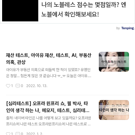
재산 테스트, 아이유 재산, 테스트, AI, 부동산
의혹, 관상
글 내용
아이유가 부동산 의혹으로 떠들썩 한 적이 있었죠? 유명인
은 정말... 힘든게 많은 것 같습니다 ㅠ_ㅠ 오늘은 아이유.
이지은 재산이 얼마나 될지 AI로 테스트를 해봤습니다. 출
작성시간
1
0
2022. 10. 13.
처: 네이버 유명인으로는 우리나라 재벌 이재용, 이건희, 신
격호 등이 있네요. 슈퍼부자!! 81% 슈퍼부자들의 관상은
이런 느낌이 많나보네요. 출처: 네이버 여러분의 얼굴로 보
[심리테스트] 오프라 윈프리 쇼, 필 박사, 타
는 재산 테스트도 한번 해보세요. 출처: 구글 ▲위 그림을
인이 생각 하는 나, 메모지, 테스트, 심리테스
클릭하시면 'AI로 보는 내 재산'에 대한 정보를 확인 하실
글 내용
트
수 있습니다. 시작은 반이 아니다. 시작은 시작일 뿐이다...
출처: 네이버 타인은 나를 어떻게 보고 있을까요? 오프라윈
Cherry Stone은 여러분에게 "♡ 공감" 에 행복과 기쁨을
프리쇼에 나온 테스트 오프라윈프리쇼에 나온 테스트로 필
느낌니다.*^^* 아래 "♡ 공감" 꾹~ 눌러 주세요 +_+ VVV
박사가 오프라윈프리에게 권해본 테스트입니다. 10개의
작성시간
1
0
2022. 1. 2.