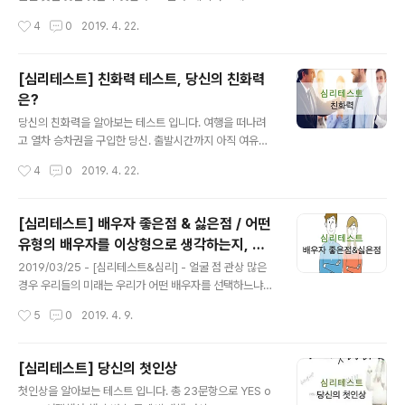
며 진취적인 모습이었다가 단숨에 무대 위 열성적으로 몸
3. 잔디 4. 새 5. 꼬리 1. 해 당신은 쿨해보이지만 여린 사람
작성시간
4
0
2019. 4. 22.
을 흔드는 자유로운 영혼으로 변모한다는 평가를 받았고
입니다. 당신은 심플하고 깔끔한걸 좋아해서 뭐든 딱딱 맞
마지막으로 유재석은 ISFP..
아떨어지고 논리적인 것을 좋아합니다. 조금이라도 불편하
거나 피곤한 감정을 견디지 못하며, 항상 깔끔한 생활을 하
[심리테스트] 친화력 테스트, 당신의 친화력
려고 노력합니다. 또한 사람들의 시선에 신경을 쓰는편이
은?
라, 그 그룹에 맞게 스스로 변하려고 노력합니다. 사람을 잃
글 내용
는것에 대한 두려움이 있기 때문에 싸움이 생겨도 항상 중
당신의 친화력을 알아보는 테스트 입니다. 여행을 떠나려
립의 입장을 유지합니다. 겉으로는 쿨해보이고 도도해서
고 열차 승차권을 구입한 당신. 출발시간까지 아직 여유가
자칫 냉정한 사람으로 비춰질 수 있으나 사실은 속으로는
있습니다. 그렇다면 그 승차권을 어떻게 보관하고 있겠습
작성시간
4
0
2019. 4. 22.
신경을 많이 쓰는 여린사람입니다. 2. 귀 당신은 사고방식
니까? 1. 손에 들고 있다. 2. 주머니에 넣는다. 3. 수첩이나
이 독특한 개성있는 ..
책갈피에 끼운다. 4. 가방이나 지갑 속에 넣는다. 출처: 네
이버 결과 1. 손에 들고 있다. 당신은 주관이 뚜렷한 성격을
[심리테스트] 배우자 좋은점 & 싫은점 / 어떤
갖고 있습니다. 상대가 자기 타입이면 무조건 내 사람으로
유형의 배우자를 이상형으로 생각하는지, 만
만들려는 의지가 강한 당신. 한번 믿은 사람은 어떻게든 밀
글 내용
날까봐 두려워 하는지
어주고 대개의 사람을 자기 편으로 끌어들이려 노력을 아
2019/03/25 - [심리테스트&심리] - 얼굴 점 관상 많은
끼지 않습니다. 사람을 대할 때 굳건한 의지는 좋지만 너무
경우 우리들의 미래는 우리가 어떤 배우자를 선택하느냐에
일방적이라 미움을 살 수도 있으니 조절을 잘 하세요. 출처:
따라서 큰 영향을 받습니다. 당신이 집에 있는데 좋은 소식
작성시간
5
0
2019. 4. 9.
네이버 2. 주머니에 넣는다. 당신은 소심하고 완고한 편이
을 가지고 온 동물과 나쁜 소식을 전해주러온 동물이 있습
라 아무나 ..
니다. 좋은 소식을 가지고 온 동물이 무엇이고 나쁜 소식을
전해주러온 동물은 무엇인가요? 같은 동물을 선택하셔도
[심리테스트] 당신의 첫인상
됩니다. 출처: 네이버 1. 호랑이 2. 개 3. 양 4. 앵무새 5. 거
글 내용
첫인상을 알아보는 테스트 입니다. 총 23문항으로 YES o
북이 이 문제에서 동물들은 당신이 어떤 유형의 배우자를