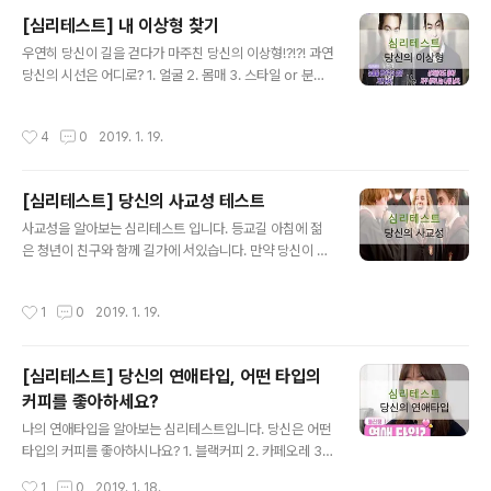
보석이 가득있어요." 3. "지금 하는 얘기를 전부 다 들어주
[심리테스트] 내 이상형 찾기
세요." 4. "저 쪽에 아름다운 산호초가 있어요." 5. "놀라지
글 내용
우연히 당신이 길을 걷다가 마주친 당신의 이상형!?!?! 과연
마요. 마법에 걸려 돌고래가 된 인간이에요." 6. " 저 ~ 지금
당신의 시선은 어디로? 1. 얼굴 2. 몸매 3. 스타일 or 분위
몇시나 되었나요?" 출처: 구글 1." 여기는 상어가 많으니 조
기 출처: 구글 1. 얼굴 당신은 타고난 연애도사로 자신의 감
심하세요." 위험을 알리는 대사를 선택한 당신은 매우 주의
정에 충실하기보단 스스로의 연애기법을 즐깁니다. 자신의
깊은 성격입니다. 그러므로 부주의에 의한 실수는 거의 없
작성시간
4
0
2019. 1. 19.
마음에 드는 사람이 나타나더라도 쉽게 마음을 열지않고
다고 볼수 있습니다. 당연히 남에게 폐를 끼치지도 ..
관심 없는 척하거나 일부로 쌀쌀맞게 대해서 상대방의 애
간장을 태우기도 하는 장난꾸러기! 또한 밀당의 귀재인 당
[심리테스트] 당신의 사교성 테스트
신은 상대방의 마음을 들었다놨다. 긴장의 끈을 놓칠 수 없
글 내용
게 하시네요. 하지만 이러한 당신의 모습은 알 수 없는 매력
사교성을 알아보는 심리테스트 입니다. 등교길 아침에 젊
을 가지고 있어서 그 아무도 미워할 수 없게 만들고는 합니
은 청년이 친구와 함께 길가에 서있습니다. 만약 당신이 그
다. 능수능란한 연애실력에 주위에 이성이 많을 거라는 오
남성이라면, 어디를 쳐다보고 있을까요? 당신이 응시하고
해를 받기도 하지만 한번 사랑에 빠지면 오직 자신의 연인
있는곳을 골라주세요. 1. 연상의 여성 2. 여자 고등학생 3.
작성시간
1
0
2019. 1. 19.
만 바라보는 일편단심..
동성의 친구 4. 자동차 출처:구글 1. 연상의 연인 당신은 여
러 사람들과 사귀거나 수다를 떠는것을 매우 좋아합니다.
화제도 풍부하고 어떤사람과도 자유로이 이야기 할수 있
[심리테스트] 당신의 연애타입, 어떤 타입의
고, 조금 야한 무드로 즐길줄 아는 사람입니다. 다만, 지나
커피를 좋아하세요?
치게 사람 사귀는 것을 좋아하여 스케줄이 빈듬없이 짜여
글 내용
있거나 서비스 정신이 너무나 투철한 나머지 오히려 주위
나의 연애타입을 알아보는 심리테스트입니다. 당신은 어떤
사람들에게 오해를 사는 경우도 있습니다. 2. 여자 고등학
타입의 커피를 좋아하시나요? 1. 블랙커피 2. 카페오레 3.
생 사람을 사귀는데 있어서 소극적인 면이 있는것으로 보
모카커피 4. 아이스 모카 5. 홍차라떼 6. 카푸치노 7. 녹차
작성시간
1
0
2019. 1. 18.