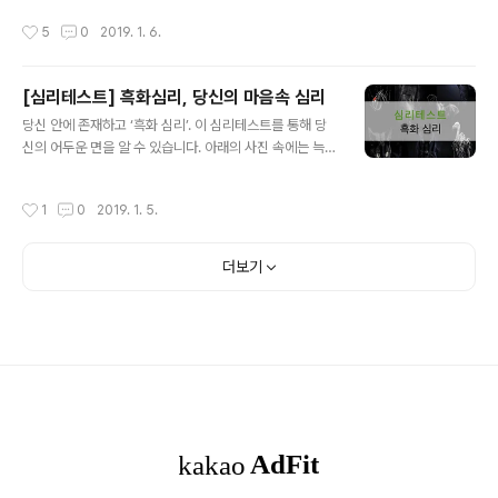
솔직하고 의심 없는 마음을 가지고 있는 것이 좋겠습니다.
루만지고 있습니다. Q1. 당신은 누구와 함께 걷고 있습니
작성시간
5
0
2019. 1. 6.
「2」번을 선택한 ..
까? 그 사람과 함께 숲속을 계속 걸어가다 보면 한 동물을
만나게 됩니다. Q2. 그 동물은 무엇인가요? 숲속으로 더
깊이 걸어가다 보면 공터가 나옵니다. 그 중심에는 한 채의
[심리테스트] 흑화심리, 당신의 마음속 심리
집이 있습니다. Q3. 찾아낸 집의 크기는 얼마난가요? 그
글 내용
집에는 울타리가 있나요? 집에 다가 가면 문이 조금 열려
당신 안에 존재하고 ‘흑화 심리’. 이 심리테스트를 통해 당
있는 것이 보입니다. 살짝 문을 열고 들어가면 거기에는 테
신의 어두운 면을 알 수 있습니다. 아래의 사진 속에는 늑
이블이 있습니다. Q4. 테이블에는 무엇이 있습니까? 집안
대, 박쥐, 까마귀, 흑표범, 검은 과부 거미, 검은 고양이, 독
을 둘러본 당신은 뒷문으로 나가 보았습니다. 그곳에는 잔
수리가 있습니다. 이미지를 본 후 깊게 생각하지 말고 ‘가장
작성시간
1
0
2019. 1. 5.
디가 펼쳐져 있고, ..
끌리는 동물’을 고르세요. 출처: 구글 1. 늑대 늑대는 밤과
매우 궁합이 좋을 것 같은 이미지입니다. 하지만 상대가 도
발할 때까지 함부로 공격하지 않는 영리한 동물이죠. 늑대
더보기
를 선택한 당신은 일단 뭔가에 위협을 느꼈을 때 그 원인을
차단하기 위해 수단과 방법을 가리지 않습니다. 필요하다
면 상대를 망하게 하는 것도 불사합니다. 당신은 지금도 충
분히 현명하지만, 화를 다스리는 법을 배워야 합니다. 2. 박
쥐 박쥐를 선택한 당신의 성격은 여러 층으로 겹쳐 굉장히
복잡합니..