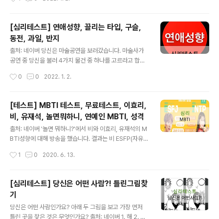
질문에 답을 고른후, 그에 맞는 점수를 합산해야 하니 답을
적을 수 있는 메모지나 적어둘 수 있는 도구가 필요합니다.
출처: 네이버 START 1.하루중에 제일 기분이 좋을때는?
[심리테스트] 연애성향, 끌리는 타입, 구슬,
a.아침 b.오후나 이른저녁 c.늦은밤 2.나는 걸을때 보통 a.
동전, 과일, 반지
보폭을 넓게 걸으며 빠르게 걷습니다. b. 보폭을 좁게 걸으
글 내용
며 빠르게 걷습니다. c. 머리를 들고 세상을 정면으로 바라
출처: 네이버 당신은 마술공연을 보러갔습니다. 마술사가
보면서 덜 빠르게 걷습니다. d. 바닥을 보며 보통으로 걷습
공연 중 당신을 불러 4가지 물건 중 하나를 고르라고 합니
니다. e. 아주 느리게 걷습니다. 3.사람들과 얘기할때의 나
다. 이때 당신은 어떤 것을 고르시겠어요? ① 구슬 ② 반지
작성시간
0
0
2022. 1. 2.
는? a. 팔짱을 끼고 서서 이야기 합니다. b. 두손을 마주잡
③ 동전 ④ 과일 출처: 네이버 ① 구슬을 선택한 당신은 열
고..
정적이고 일할 때 최선을 다하고 열중하는 모습에 끌리는
타입입니다. 하지만 수정구슬처럼 쉽게 뜨거워지지만 금방
[테스트] MBTI 테스트, 무료테스트, 이효리,
식을 수도 있다는 점만 유의하세요. ​ ② 반지를 선택한 당신
비, 유재석, 놀면뭐하니, 연예인 MBTI, 성격
은 보호본능을 느끼는 연하에게 끌리는 타입입니다. 가끔
글 내용
씩 끊임없는 보호와 사랑이 필요하기 때문에 쉽게 지칠 수
출처: 네이버 '놀면 뭐하니?'에서 비와 이효리, 유재석의 M
도 있는데 이때 자신을 돌아보면 좋을 것 같아요. 출처: 네
BTI성향에 대해 방송을 했습니다. 결과는 비 ESFP(자유로
이버 ③ 동전을 선택한 당신은 부드럽고 따뜻한 타입의 이
운 영혼의 연예인), 타고난 연예인이며 처부적으로 스타성
작성시간
1
0
2020. 6. 13.
성에게 끌리는 타입입니다. 하지만 우유부단한 면이 있어
기질을 타고나 자신에게 쏟아지는 스포트라이트를 즐긴다
서 불안한 요소가 가끔 있으니 ..
는 평가를 받았습니다. 비가 성향평가 결과 중 "집에 오래
있으면 무기력하고 쉬는 날 집에 안 붙어 있음"이라는 말에
[심리테스트] 당신은 어떤 사람?! 틀린그림찾
공감을 표하자 이효리는 "태희 속 터진다"고 지적해 웃음을
기
자아냈습니다. 그러자 비는 소스라치게 놀라며 "자제하고
글 내용
내가 육아하고 집안일하는거다"라고 급하게 해명했습니다.
당신은 어떤 사람인가요? 아래 두 그림을 보고 가장 먼저
이효리는 ENFP(재기발랄한 활동가), 일 할 때는 열정적이
틀린 곳을 찾은 것은 무엇인가요? 출처: 네이버 1. 해 2. 귀