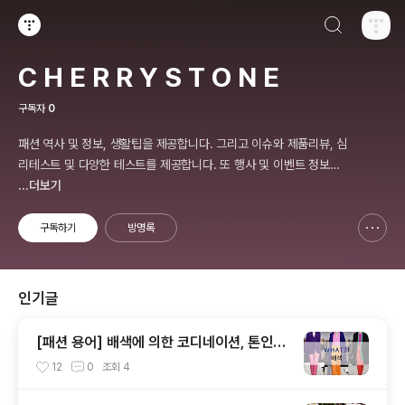
검색하기
티스토리
C H E R R Y S T O N E
구독자
0
패션 역사 및 정보, 생활팁을 제공합니다. 그리고 이슈와 제품리뷰, 심
리테스트 및 다양한 테스트를 제공합니다. 또 행사 및 이벤트 정보를
제공합니다.
...더보기
구독하기
방명록
신고하기 레이어
열기
인기글
[패션 용어] 배색에 의한 코디네이션, 톤인톤,
톤온톤, 레피티션,액센트,그라데이션,포카마
12
0
조회
4
이유,보색,카마이유