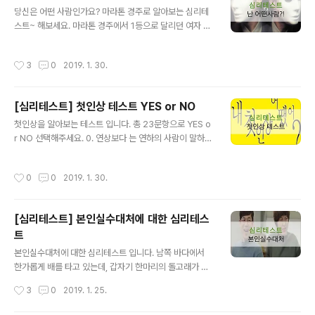
글 내용
당신은 어떤 사람인가요? 마라톤 경주로 알아보는 심리테
가장 많이 보는 손금입니다. 다른 손금보다도 굴고 길게 특
스트~ 해보세요. 마라톤 경주에서 1등으로 달리던 여자 선
징입니다. 굵고 길수록 오래 장수한다는 의미를 가진 것 이
수가 갑자기 고통스러운 표정을 짓더니 결국 1등으로 들어
바로 손금의 생명선입니다. ▲위 그림을 클릭하시면 'AI로
오지 못했습니다. 그녀는 왜 그랬을까요? 1. 속도 조절을 잘
보는 내 재산'에 대한 정보를 확인 하실 수 있습니다. 광고
작성시간
3
0
2019. 1. 30.
못해서 쓰러졌다. 2. 다리를 삐었다. 3. 도중에 코스를 잘못
아닙니다. 걱정말고 CLICK 출처: 네이버 두뇌선 두뇌선은
들었다. 4. 화장실이 급했다. 출처: 구글 1. 속도 조절을 잘
사람의 지능, 적성, 성격..
못해서 쓰러졌다. 항상 웃음으로 넘기는 여유를 가진 당신.
[심리테스트] 첫인상 테스트 YES or NO
당신은 다른 사람에게 싫은 소리 하거나 심술을 부리지 못
글 내용
하는 사람입니다. 2. 다리를 삐었다. 싫어하는 사람에게만
첫인상을 알아보는 테스트 입니다. 총 23문항으로 YES o
심술을 부리는 당신 좋고싫음이 강한 사람입니다. 가끔 상
r NO 선택해주세요. 0. 연상보다 는 연하의 사람이 말하기
대를 오해할 때도 있으니 주의하세요. 출처: 구글 3. 도중에
편하다. YES : 1번 / NO : 2번 1. 술이 약한편이여서 쉽게
코스를 잘못 들었다. 남이 잘되는 것을 참지 못하는 당신.
취한다 YES : 5번 / NO : 6번 2. 옷은 블랙계통의 세련된
작성시간
0
0
2019. 1. 30.
늘 경..
것이 많은 편이다. YES : 6번 / NO : 3번 출처: 구글 3. 어
릴 때부터 여러가지 별명을 갖고있다. YES : 4번 /NO : 7
번 4. 태국, 인도네시아 등의 전통요리를 먹어본 적이 있다.
[심리테스트] 본인실수대처에 대한 심리테스
YES : 8번 / NO : 7번 5. 혼자서 여행 또는 출장을 가는 것
트
은 재미가 없다. YES : 10번 / NO : 9번 6. 동창회는 반드
글 내용
시 참석한다. YES : 12번 / NO : 11번 7. 자주 물건을 잃어
본인실수대처에 대한 심리테스트 입니다. 남쪽 바다에서
버린다. YES : 11번 / ..
한가롭게 배를 타고 있는데, 갑자기 한마리의 돌고래가 나
타났습니다. 놀랍게도 이 돌고래는 인간의 말을 하고 있습
작성시간
3
0
2019. 1. 25.
니다. 가장 알맞다고 생각되는 말은 어떤 것인가요? 출처:
구글 1. "여기는 상어가 많으니 조심하세요." 2. "바다 밑에