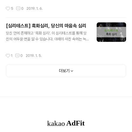
솔직하고 의심 없는 마음을 가지고 있는 것이 좋겠습니다.
루만지고 있습니다. Q1. 당신은 누구와 함께 걷고 있습니
작성시간
5
0
2019. 1. 6.
「2」번을 선택한 ..
까? 그 사람과 함께 숲속을 계속 걸어가다 보면 한 동물을
만나게 됩니다. Q2. 그 동물은 무엇인가요? 숲속으로 더
깊이 걸어가다 보면 공터가 나옵니다. 그 중심에는 한 채의
[심리테스트] 흑화심리, 당신의 마음속 심리
집이 있습니다. Q3. 찾아낸 집의 크기는 얼마난가요? 그
글 내용
집에는 울타리가 있나요? 집에 다가 가면 문이 조금 열려
당신 안에 존재하고 ‘흑화 심리’. 이 심리테스트를 통해 당
있는 것이 보입니다. 살짝 문을 열고 들어가면 거기에는 테
신의 어두운 면을 알 수 있습니다. 아래의 사진 속에는 늑
이블이 있습니다. Q4. 테이블에는 무엇이 있습니까? 집안
대, 박쥐, 까마귀, 흑표범, 검은 과부 거미, 검은 고양이, 독
을 둘러본 당신은 뒷문으로 나가 보았습니다. 그곳에는 잔
수리가 있습니다. 이미지를 본 후 깊게 생각하지 말고 ‘가장
작성시간
1
0
2019. 1. 5.
디가 펼쳐져 있고, ..
끌리는 동물’을 고르세요. 출처: 구글 1. 늑대 늑대는 밤과
매우 궁합이 좋을 것 같은 이미지입니다. 하지만 상대가 도
발할 때까지 함부로 공격하지 않는 영리한 동물이죠. 늑대
더보기
를 선택한 당신은 일단 뭔가에 위협을 느꼈을 때 그 원인을
차단하기 위해 수단과 방법을 가리지 않습니다. 필요하다
면 상대를 망하게 하는 것도 불사합니다. 당신은 지금도 충
분히 현명하지만, 화를 다스리는 법을 배워야 합니다. 2. 박
쥐 박쥐를 선택한 당신의 성격은 여러 층으로 겹쳐 굉장히
복잡합니..