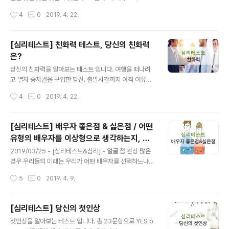
며 진취적인 모습이었다가 단숨에 무대 위 열성적으로 몸
3. 잔디 4. 새 5. 꼬리 1. 해 당신은 쿨해보이지만 여린 사람
작성시간
4
0
2019. 4. 22.
을 흔드는 자유로운 영혼으로 변모한다는 평가를 받았고
입니다. 당신은 심플하고 깔끔한걸 좋아해서 뭐든 딱딱 맞
마지막으로 유재석은 ISFP..
아떨어지고 논리적인 것을 좋아합니다. 조금이라도 불편하
거나 피곤한 감정을 견디지 못하며, 항상 깔끔한 생활을 하
[심리테스트] 친화력 테스트, 당신의 친화력
려고 노력합니다. 또한 사람들의 시선에 신경을 쓰는편이
은?
라, 그 그룹에 맞게 스스로 변하려고 노력합니다. 사람을 잃
글 내용
는것에 대한 두려움이 있기 때문에 싸움이 생겨도 항상 중
당신의 친화력을 알아보는 테스트 입니다. 여행을 떠나려
립의 입장을 유지합니다. 겉으로는 쿨해보이고 도도해서
고 열차 승차권을 구입한 당신. 출발시간까지 아직 여유가
자칫 냉정한 사람으로 비춰질 수 있으나 사실은 속으로는
있습니다. 그렇다면 그 승차권을 어떻게 보관하고 있겠습
작성시간
4
0
2019. 4. 22.
신경을 많이 쓰는 여린사람입니다. 2. 귀 당신은 사고방식
니까? 1. 손에 들고 있다. 2. 주머니에 넣는다. 3. 수첩이나
이 독특한 개성있는 ..
책갈피에 끼운다. 4. 가방이나 지갑 속에 넣는다. 출처: 네
이버 결과 1. 손에 들고 있다. 당신은 주관이 뚜렷한 성격을
[심리테스트] 배우자 좋은점 & 싫은점 / 어떤
갖고 있습니다. 상대가 자기 타입이면 무조건 내 사람으로
유형의 배우자를 이상형으로 생각하는지, 만
만들려는 의지가 강한 당신. 한번 믿은 사람은 어떻게든 밀
글 내용
날까봐 두려워 하는지
어주고 대개의 사람을 자기 편으로 끌어들이려 노력을 아
2019/03/25 - [심리테스트&심리] - 얼굴 점 관상 많은
끼지 않습니다. 사람을 대할 때 굳건한 의지는 좋지만 너무
경우 우리들의 미래는 우리가 어떤 배우자를 선택하느냐에
일방적이라 미움을 살 수도 있으니 조절을 잘 하세요. 출처:
따라서 큰 영향을 받습니다. 당신이 집에 있는데 좋은 소식
작성시간
5
0
2019. 4. 9.
네이버 2. 주머니에 넣는다. 당신은 소심하고 완고한 편이
을 가지고 온 동물과 나쁜 소식을 전해주러온 동물이 있습
라 아무나 ..
니다. 좋은 소식을 가지고 온 동물이 무엇이고 나쁜 소식을
전해주러온 동물은 무엇인가요? 같은 동물을 선택하셔도
[심리테스트] 당신의 첫인상
됩니다. 출처: 네이버 1. 호랑이 2. 개 3. 양 4. 앵무새 5. 거
글 내용
첫인상을 알아보는 테스트 입니다. 총 23문항으로 YES o
북이 이 문제에서 동물들은 당신이 어떤 유형의 배우자를