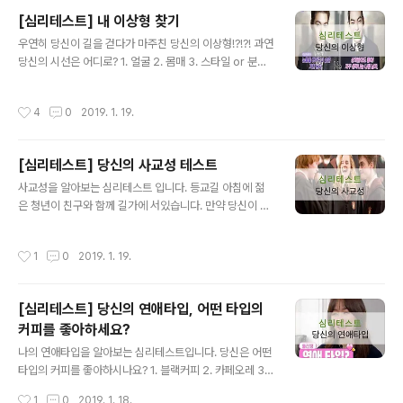
보석이 가득있어요." 3. "지금 하는 얘기를 전부 다 들어주
[심리테스트] 내 이상형 찾기
세요." 4. "저 쪽에 아름다운 산호초가 있어요." 5. "놀라지
글 내용
우연히 당신이 길을 걷다가 마주친 당신의 이상형!?!?! 과연
마요. 마법에 걸려 돌고래가 된 인간이에요." 6. " 저 ~ 지금
당신의 시선은 어디로? 1. 얼굴 2. 몸매 3. 스타일 or 분위
몇시나 되었나요?" 출처: 구글 1." 여기는 상어가 많으니 조
기 출처: 구글 1. 얼굴 당신은 타고난 연애도사로 자신의 감
심하세요." 위험을 알리는 대사를 선택한 당신은 매우 주의
정에 충실하기보단 스스로의 연애기법을 즐깁니다. 자신의
깊은 성격입니다. 그러므로 부주의에 의한 실수는 거의 없
작성시간
4
0
2019. 1. 19.
마음에 드는 사람이 나타나더라도 쉽게 마음을 열지않고
다고 볼수 있습니다. 당연히 남에게 폐를 끼치지도 ..
관심 없는 척하거나 일부로 쌀쌀맞게 대해서 상대방의 애
간장을 태우기도 하는 장난꾸러기! 또한 밀당의 귀재인 당
[심리테스트] 당신의 사교성 테스트
신은 상대방의 마음을 들었다놨다. 긴장의 끈을 놓칠 수 없
글 내용
게 하시네요. 하지만 이러한 당신의 모습은 알 수 없는 매력
사교성을 알아보는 심리테스트 입니다. 등교길 아침에 젊
을 가지고 있어서 그 아무도 미워할 수 없게 만들고는 합니
은 청년이 친구와 함께 길가에 서있습니다. 만약 당신이 그
다. 능수능란한 연애실력에 주위에 이성이 많을 거라는 오
남성이라면, 어디를 쳐다보고 있을까요? 당신이 응시하고
해를 받기도 하지만 한번 사랑에 빠지면 오직 자신의 연인
있는곳을 골라주세요. 1. 연상의 여성 2. 여자 고등학생 3.
작성시간
1
0
2019. 1. 19.
만 바라보는 일편단심..
동성의 친구 4. 자동차 출처:구글 1. 연상의 연인 당신은 여
러 사람들과 사귀거나 수다를 떠는것을 매우 좋아합니다.
화제도 풍부하고 어떤사람과도 자유로이 이야기 할수 있
[심리테스트] 당신의 연애타입, 어떤 타입의
고, 조금 야한 무드로 즐길줄 아는 사람입니다. 다만, 지나
커피를 좋아하세요?
치게 사람 사귀는 것을 좋아하여 스케줄이 빈듬없이 짜여
글 내용
있거나 서비스 정신이 너무나 투철한 나머지 오히려 주위
나의 연애타입을 알아보는 심리테스트입니다. 당신은 어떤
사람들에게 오해를 사는 경우도 있습니다. 2. 여자 고등학
타입의 커피를 좋아하시나요? 1. 블랙커피 2. 카페오레 3.
생 사람을 사귀는데 있어서 소극적인 면이 있는것으로 보
모카커피 4. 아이스 모카 5. 홍차라떼 6. 카푸치노 7. 녹차
작성시간
1
0
2019. 1. 18.