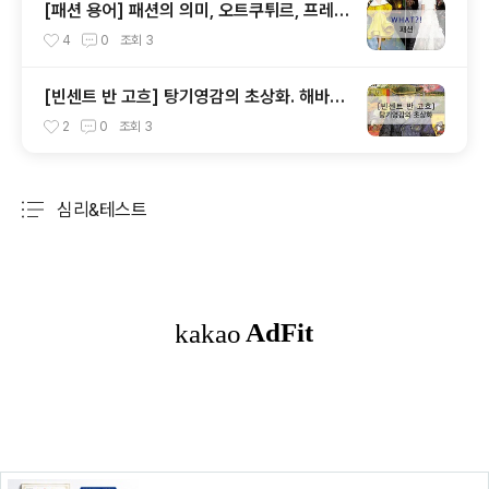
[패션 용어] 패션의 의미, 오트쿠튀르, 프레타
포르테, 패드, 클래식, 하이패션, 매스패션, 트
4
0
조회
3
렌드
[빈센트 반 고흐] 탕기영감의 초상화. 해바라
기. 꽃병에 꽂힌 14송이 해바라기
2
0
조회
3
심리&테스트
분류 전체보기
주요 글 목록