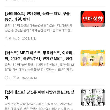
질문에 답을 고른후, 그에 맞는 점수를 합산해야 하니 답을
적을 수 있는 메모지나 적어둘 수 있는 도구가 필요합니다.
출처: 네이버 START 1.하루중에 제일 기분이 좋을때는?
[심리테스트] 연애성향, 끌리는 타입, 구슬,
a.아침 b.오후나 이른저녁 c.늦은밤 2.나는 걸을때 보통 a.
동전, 과일, 반지
보폭을 넓게 걸으며 빠르게 걷습니다. b. 보폭을 좁게 걸으
글 내용
며 빠르게 걷습니다. c. 머리를 들고 세상을 정면으로 바라
출처: 네이버 당신은 마술공연을 보러갔습니다. 마술사가
보면서 덜 빠르게 걷습니다. d. 바닥을 보며 보통으로 걷습
공연 중 당신을 불러 4가지 물건 중 하나를 고르라고 합니
니다. e. 아주 느리게 걷습니다. 3.사람들과 얘기할때의 나
다. 이때 당신은 어떤 것을 고르시겠어요? ① 구슬 ② 반지
작성시간
0
0
2022. 1. 2.
는? a. 팔짱을 끼고 서서 이야기 합니다. b. 두손을 마주잡
③ 동전 ④ 과일 출처: 네이버 ① 구슬을 선택한 당신은 열
고..
정적이고 일할 때 최선을 다하고 열중하는 모습에 끌리는
타입입니다. 하지만 수정구슬처럼 쉽게 뜨거워지지만 금방
[테스트] MBTI 테스트, 무료테스트, 이효리,
식을 수도 있다는 점만 유의하세요. ​ ② 반지를 선택한 당신
비, 유재석, 놀면뭐하니, 연예인 MBTI, 성격
은 보호본능을 느끼는 연하에게 끌리는 타입입니다. 가끔
글 내용
씩 끊임없는 보호와 사랑이 필요하기 때문에 쉽게 지칠 수
출처: 네이버 '놀면 뭐하니?'에서 비와 이효리, 유재석의 M
도 있는데 이때 자신을 돌아보면 좋을 것 같아요. 출처: 네
BTI성향에 대해 방송을 했습니다. 결과는 비 ESFP(자유로
이버 ③ 동전을 선택한 당신은 부드럽고 따뜻한 타입의 이
운 영혼의 연예인), 타고난 연예인이며 처부적으로 스타성
작성시간
1
0
2020. 6. 13.
성에게 끌리는 타입입니다. 하지만 우유부단한 면이 있어
기질을 타고나 자신에게 쏟아지는 스포트라이트를 즐긴다
서 불안한 요소가 가끔 있으니 ..
는 평가를 받았습니다. 비가 성향평가 결과 중 "집에 오래
있으면 무기력하고 쉬는 날 집에 안 붙어 있음"이라는 말에
[심리테스트] 당신은 어떤 사람?! 틀린그림찾
공감을 표하자 이효리는 "태희 속 터진다"고 지적해 웃음을
기
자아냈습니다. 그러자 비는 소스라치게 놀라며 "자제하고
글 내용
내가 육아하고 집안일하는거다"라고 급하게 해명했습니다.
당신은 어떤 사람인가요? 아래 두 그림을 보고 가장 먼저
이효리는 ENFP(재기발랄한 활동가), 일 할 때는 열정적이
틀린 곳을 찾은 것은 무엇인가요? 출처: 네이버 1. 해 2. 귀