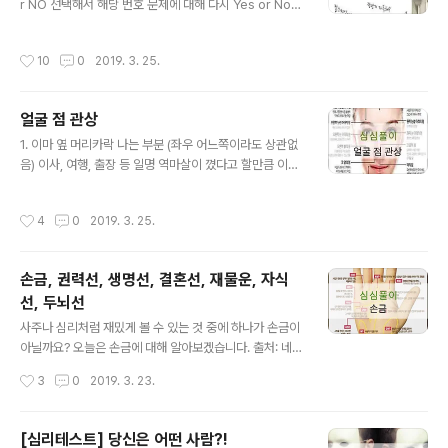
r NO 선택해서 해당 번호 문제에 대해 다시 Yes or No
이상형으로 생각하는지, 만날까봐 두려워 하는지를 알아보
선택해주세요~ 0. 연상보다 는 연하의 사람이 말하기 편하
는 것입니다. 출처: 네이버 1. 호랑이 - 호랑이는 힘과 권위
다. YES : 1번 / NO : 2번 1. 술이 약한편이여서 쉽게 취한
를 상징합니다. 좋은 소식을 전해주는 동물로 선택한 경우:
작성시간
10
0
2019. 3. 25.
다 YES : 5번 / NO : 6번 2. 옷은 블랙계통의 세련된 것이
당신은 의지가 강하고 야망이 크고 에너지가 넘치는 사람
많은 편이다. YES : 6번 / NO : 3번 3. 어릴 때부터 여러가
을 배우..
지 별명을 갖고있다. YES : 4번 /NO : 7번 4. 태국, 인도네
얼굴 점 관상
시아 등의 전통요리를 먹어본 적이 있다. YES : 8번 / NO :
글 내용
7번 5. 혼자서 여행 또는 출장을 가는 것은 재미가 없다. Y
1. 이마 옆 머리카락 나는 부분 (좌우 어느쪽이라도 상관없
ES : 10번 / NO : 9번 6. 동창회는 반드시 참석한다. YES
음) 이사, 여행, 출장 등 일명 역마살이 꼈다고 할만큼 이동
: 12번 / NO : 11번 7. 자주..
이 많은 사람에게서 이 점을 볼 수 있습니다. 특히 외국인과
도 쉽게 친구가 되고 모르는 사람과도 금새 친해지며 혼자
작성시간
4
0
2019. 3. 25.
여행하는 것을 좋아합니다. 점 색깔이 연한 경우는 움직일
때마다 손해가 날 수 있고, 여행지에서 문제가 생길수도 있
으니 충분한 주의가 필요합니다. 2. 눈 흰자부분에 점 정에
손금, 권력선, 생명선, 결혼선, 재물운, 자식
약하고 여러 이성과 사귀게 되는 경향이 많습니다. 그리고
선, 두뇌선
이점이 눈시울에 가까우면 가까울수록 적극적, 눈꼬리에
글 내용
가까울수록 소극적인 성격의 성향이 강합니다. 눈의 검은
사주나 심리처럼 재밌게 볼 수 있는 것 중에 하나가 손금이
동자에 점이 있는 사람은 성욕이 강합니다. 3. 눈 언더라인
아닐까요? 오늘은 손금에 대해 알아보겠습니다. 출처: 네이
안쪽에 점 눈의 아래쪽 속눈썹, 즉 언더라인 안쪽으로 점이
버 생명선 생명선은 사람에게 있어서 삶과 관련된 선이기
작성시간
3
0
2019. 3. 23.
있는 사람은 양다리..
에 가장 중요한 선이라고도 할 수 있습니다. 손금의 생명선
은 엄지 오른쪽에서 휘어져 내려오는 선으로 건강과 수명
을 나타냅니다. 짙고 길면 건강과 장수를 의미하는 선입니
[심리테스트] 당신은 어떤 사람?!
다. 손금의 생명선은 재미로보는 손금 중에서도 사람들이