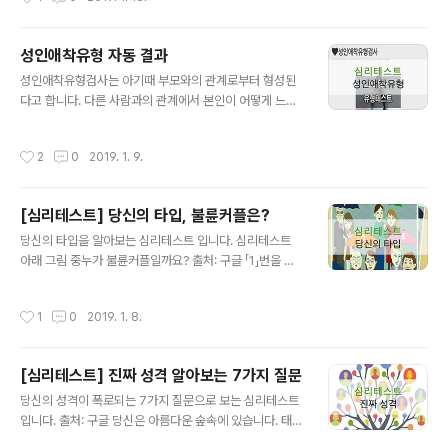
입니다. 사람을 만날 때에는 ..
프라푸치노 출처: 구글 1. 블랙커피 대단히 적극적이면서
책임감이 있는 타입입니다. 로맨틱한 연애를 추구하고 있
지는 않은가요? 2. 카페오레 마음이 편한 남녀관계를 추구
성인애착유형 자동 결과
하십니다. 3. 모카커피 누구와도 괜찮다! 당신은 항상 연애
글 내용
성인애착유형검사는 아기때 부모와의 관계로부터 형성된
를 하고 있는 로맨티스트 입니다. 단, 다른 사람에게 휘둘릴
다고 합니다. 다른 사람과의 관계에서 본인이 어떻게 느끼
가능성도 있으니 조심하세요. 4. 아이스 모카 당신은 대단
는지를 알아보기 위한 테스트입니다. 손으로 계산하는것보
히 매혹적인 사람입니다. 본인은 자각하지 못한다는 점이
다 자동으로 계산되는게 더 좋겠죠? 링크 했으니 아래 이미
흠이니 자신감을 가지세요!! 5. 홍차라떼 잔걱정이 많은 성
작성시간
2
0
2019. 1. 9.
지 클릭 해주세요. 광고 아니니 안심하시구요!!! ▲위 그림
격입니다. 연애에 관해서는 소극적이기 때문에 상대가 적
을 클릭하시면 '성인애착유형검사'에 대한 정보를 확인 하
극적이기를 바라..
실 수 있습니다. ^^ 당신의 애착유형은 어떤것인가요? ✓
[심리테스트] 당신의 타입, 불륜커플은?
안정형: 어린 시절 주요 양육자(어머니)와의 관계에서 양육
글 내용
자의 따뜻하고 적절한 반응과 상호작용을 많이 경험한 경
당신의 타입을 알아보는 심리테스트 입니다. 심리테스트
우이다. 이러한 애착관계를 형성한 아이는 양육자와 떨어
아래 그림 중누가 불륜커플일까요? 출처: 구글 「1」번을 선
져 있거나 다소 좌절하는 상황에 있더라도 양육자와 다시
택한 당신 솔직하고 의심없는 눈을 가진 타입 입니다. 매우
만나면 안정을 쉽게 찾는다. 그리고 이러한 애착의 양상은
솔직한 성격을 가지고 있는 것 같습니다. 모든 일에 숨겨진
작성시간
1
0
2019. 1. 8.
아동기, 청소년기를 지나 성인기의 관계형성에도..
것보다는 보이는 것을 믿는 순수한 감성을 가지고 있습니
다. 분명 성격도 좋고, 친구들이 많이 있는 사람입니다. 하
지만 세상 일은 보이는 것이 전부는 아닙니다. 아마 당신이
[심리테스트] 진짜 성격 알아보는 7가지 질문
보지 못한 많은 진실이 당신의 눈이 닿지 않는 곳에 있을 수
글 내용
있습니다. 그러나 이런 부분은 많은 인생 경험에 따라 극복
당신의 성격이 폭로되는 7가지 질문으로 보는 심리테스트
할 수 있으며 오히려 숨겨진 부분을 보지 않는 편이 더 큰
입니다. 출처: 구글 당신은 아름다운 숲속에 있습니다. 태양
행복을 가져다 줄 수 있기 때문에 가능하다면 지금 이대로
은 반짝이며 빛나고 있고, 바람은 당신의 뺨을 기분좋게 어