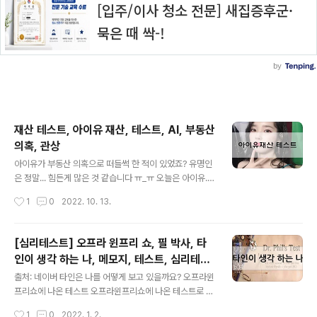
재산 테스트, 아이유 재산, 테스트, AI, 부동산
의혹, 관상
글 내용
아이유가 부동산 의혹으로 떠들썩 한 적이 있었죠? 유명인
은 정말... 힘든게 많은 것 같습니다 ㅠ_ㅠ 오늘은 아이유.
이지은 재산이 얼마나 될지 AI로 테스트를 해봤습니다. 출
작성시간
1
0
2022. 10. 13.
처: 네이버 유명인으로는 우리나라 재벌 이재용, 이건희, 신
격호 등이 있네요. 슈퍼부자!! 81% 슈퍼부자들의 관상은
이런 느낌이 많나보네요. 출처: 네이버 여러분의 얼굴로 보
[심리테스트] 오프라 윈프리 쇼, 필 박사, 타
는 재산 테스트도 한번 해보세요. 출처: 구글 ▲위 그림을
인이 생각 하는 나, 메모지, 테스트, 심리테스
클릭하시면 'AI로 보는 내 재산'에 대한 정보를 확인 하실
글 내용
트
수 있습니다. 시작은 반이 아니다. 시작은 시작일 뿐이다...
출처: 네이버 타인은 나를 어떻게 보고 있을까요? 오프라윈
Cherry Stone은 여러분에게 "♡ 공감" 에 행복과 기쁨을
프리쇼에 나온 테스트 오프라윈프리쇼에 나온 테스트로 필
느낌니다.*^^* 아래 "♡ 공감" 꾹~ 눌러 주세요 +_+ VVV
박사가 오프라윈프리에게 권해본 테스트입니다. 10개의
작성시간
1
0
2022. 1. 2.