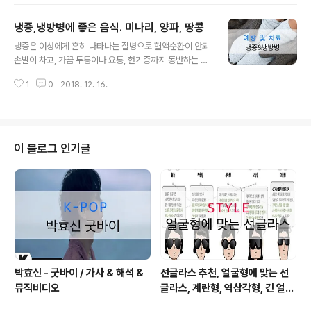
뇌혈관의 문제로 인해 뇌조직 일부분의 손상이 발생하게
되면 뇌졸중이라고 부를 수 있으며 임상적으로 ‘갑자기 발
냉증,냉방병에 좋은 음식. 미나리, 양파, 땅콩
생하는 국소성 신경학적 결손’이 있으면서 그 원인이 뇌혈
글 내용
관의 손상에 있을 때를 뜻합니다. 뇌졸증에 좋은 생활습관
냉증은 여성에게 흔히 나타나는 질병으로 혈액순환이 안되
에 대해 좀 더 알아보고 싶으시면 아래 이미지를 클릭해주
손발이 차고, 가끔 두통이나 요통, 현기증까지 동반하는 질
세요. ▲위 그림을 클릭하시면 '뇌졸증에 좋은 생활습관'에
병으로 평소 혈액순환과 신진대사를 활발하게 해주어야한
대한 정보를 확인 하실 수 있습니다. ^^ 그중에서도 뇌혈관
1
0
2018. 12. 16.
다. 혈액순환을 좋게하고 근육을 풀어주는 유화알린 성분
이 막히면서 뇌졸중이 유발하면 ‘허혈성 뇌졸중’, 즉 ‘뇌경
이 들어있는 식품이나 몸을 따뜻하게 해주고 체력 높여주
색’이라고 부르게 됩니다..
는 음식을 섭취 해야합니다. 출처: 메디컬 한의 Medical H
aniᅵ 냉증, 냉방병 예방에 좋은 미나리, 양파껍질, 땅콩 출
처: 태극기 휘날리며 미나리 미나리가 냉증에 좋은 이유는
이 블로그 인기글
향기에 있다고 하는데요. 미나리 향기에는 정유 성분이라
고 하는데 몸을 따뜻하게 해주는 보온 작용과 함꼐 몸속의
찬 기운을 내보내는 작용을 한다고 합니다. 그러나 몸속의
혈액순환을 빠르게 하는 성질이 있어 알레르기 체질은 민
감한 반응을 보이므로 ..
박효신 - 굿바이 / 가사 & 해석 &
선글라스 추천, 얼굴형에 맞는 선
뮤직비디오
글라스, 계란형, 역삼각형, 긴 얼굴
형, 둥근 얼굴형, 각진 얼굴형