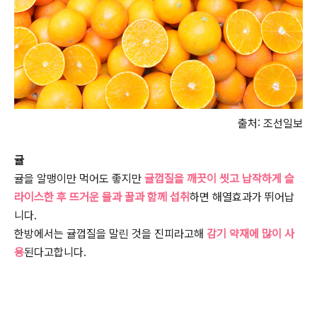
출처: 조선일보
귤
귤을 알맹이만 먹어도 좋지만
귤껍질을 깨끗이 씻고 납작하게 슬
라이스한 후 뜨거운 물과 꿀과 함께 섭취
하면 해열효과가 뛰어납
니다.
한방에서는 귤껍질을 말린 것을 진피라고해
감기 약재에 많이 사
용
된다고합니다.