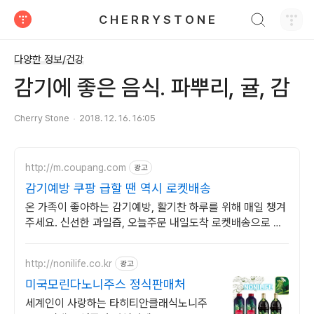
검색하기
C H E R R Y S T O N E
티스토리
다양한 정보/건강
감기에 좋은 음식. 파뿌리, 귤, 감
Cherry Stone
2018. 12. 16. 16:05
http://m.coupang.com
광고
감기예방 쿠팡 급할 땐 역시 로켓배송
온 가족이 좋아하는 감기예방, 활기찬 하루를 위해 매일 챙겨
주세요. 신선한 과일즙, 오늘주문 내일도착 로켓배송으로 빠
르게 받아보세요.
http://nonilife.co.kr
광고
미국모린다노니주스 정식판매처
세계인이 사랑하는 타히티안클래식노니주