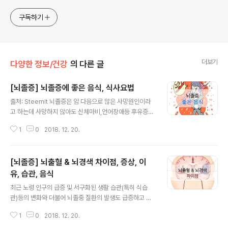
구독하기
더보기
다양한 정보/건강
의 다른 글
[뇌졸증] 뇌졸증에 좋은 음식, 식사요법
글 내용
출처: Steemit 뇌졸증은 암 다음으로 많은 사망원인이라
고 하는데 사망하지 않아도 신체마비,언어장애등 후유증을
겪게 되는 무서운 질병입니다. 뇌졸증은 유전이라고는 하
1
0
2018. 12. 20.
지 않으나 식습관과 연관이 있다고 합니다. 이번 포스팅은
뇌졸증에 좋은 음식을 알아보겠습니다. 출처: 네이버 블로
그 1. 당근 당근은 미네랄과 비타민등 다양한 영양소가 함
[뇌졸증] 뇌출혈 & 뇌경색 차이점, 증상, 이
유되어 있고 혈압을 내려주는데 매우 좋은 효능이 있습니
다. 당근은 비타민A의 결핍으로 만성피로나 피부건조 등에
유, 습관, 음식
글 내용
도 좋습니다. 출처: FREE FALL - Tistory 2. 양파 양파는
최근 노령 인구의 급증 및 서구화된 생활 습관(특히 식습
혈액의 콜레스테롤을 낮춰주고 고지혈증과 동맥경화를 치
관)등의 변화와 더불어 뇌졸중 질환의 발생도 급증하고 있
료해주는 효능이 있습니다. 또한 양파는 혈액을 묽게 하므
습니다. 쉽게 이야기하면 ‘뇌졸중’이 ‘뇌경색’ 및 ‘뇌출혈’을
로 혈액순환을 돕고 산소와 영양분이 신체에 잘 공급될 수
1
0
2018. 12. 20.
모두 포함하는, 좀 더 광범위한 질환입니다. 출처: 시사저널
있도록 도와주..