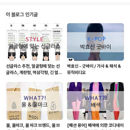
별 영양성분 차이를 알아보겠습니다. 출처: 네이버 출처: 네
이버 ▲위 그림을 클릭하시면 'AI로 보는 내 재산'에 대한
정보를 확인 하실 수 있습니다. 찐 고구마 vs 군고구마 vs
이 블로그 인기글
생고구마=품종별로 영양성분의 차이는 나타났으나 조리방
법이 영양성분의 차이를 가져오진 않았다고 합니다. 찐고
구마나 군고구마나 단백질ㆍ미네랄ㆍ비타민 함량이 약간
줄었으나 눈에 띄는 감소는 없었습니다. 식이섬유 함량은
오히려 생 고구마보다 찐고구마ㆍ군고구마가 더 ..
선글라스 추천, 얼굴형에 맞는 선
박효신 - 굿바이 / 가사 & 해석 &
글라스, 계란형, 역삼각형, 긴 얼굴
뮤직비디오
형, 둥근 얼굴형, 각진 얼굴형
울, 울마크, 울 마크 브랜드, 울 브
[패션 용어] 배색에 의한 코디네이