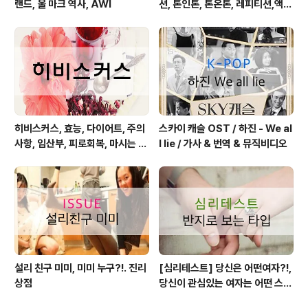
랜드, 울 마크 역사, AWI
션, 톤인톤, 톤온톤, 레피티션,액센
트,그라데이션,포카마이유,보색,
카마이유
히비스커스, 효능, 다이어트, 주의
스카이 캐슬 OST / 하진 - We al
사항, 임산부, 피로회복, 마시는 방
l lie / 가사 & 번역 & 뮤직비디오
법
설리 친구 미미, 미미 누구?!. 진리
[심리테스트] 당신은 어떤여자?!,
상점
당신이 관심있는 여자는 어떤 스타
일?!