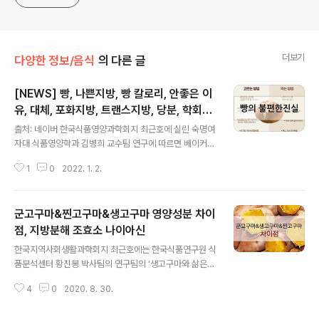
더보기
다양한 정보/음식
의 다른 글
[NEWS] 빵, 나쁜지방, 빵 칼로리, 안좋은 이
유, 대체, 포화지방, 트랜스지방, 당분, 학회지,
글 내용
다이어트빵, 앙버터, 맘모스, 카스텔라, 슈크
출처: 네이버 한국식품영양과학회지 최근호에 실린 숙명여
림, 단팥빵, 호밀빵, 머핀, 슈크림
자대 식품영양학과 김병희 교수팀 연구에 따르면 베이커리
빵류 중 국민 주요 식품으로 선정된 9종(단팥빵·식빵·카스
1
0
2022. 1. 2.
텔라·머핀·슈크림빵·잼빵·호밀빵)과 국내 포털사이트와 영
양관리 모바일앱에서 검색 빈도가 높은 4종(맘모스빵·앙버
터·통밀식빵·프레즐) 등 총 13종을 서울 소재 베이커리에서
군고구마&찐고구마&생고구마 영양성분 차이
수거해 분석한 결과, 포화지방·트랜스지방이 다른 빵보다
많이 든 것은 앙버터와 크루아상입니다. 앙버터는 빵 사이
점, 지방분해 조효소 나이아신
글 내용
에 팥 앙금과 버터 조각이 들어간 빵으로, 최근 젊은 층에게
한국지역사회생활과학회지 최근호에는 한국식품연구원 식
인기가 높은 빵입니다. 반죽에서 버터 등의 유지가 많이 들
품분석센터 황진봉 박사팀의 연구팀의 ‘생고구마와 삶은
어가며 완성된 빵에도 버터 조각이 들어가 있습니다. 논문
및 구운 고구마의 식품성분 비교’ 논문이 실렸습니다. 이 연
에서 연구진은 “앙버터의 트랜스지방 함량이 높은 것은 버
4
0
2020. 8. 30.
구에선 웰빙 건강식품인 고구마 두 종류의 조리방법별 영
터 외에 트랜스지방을 함유한 마가린..
양 성분 차이를 비교했습니다. 이번엔 그 두번째 조리방법