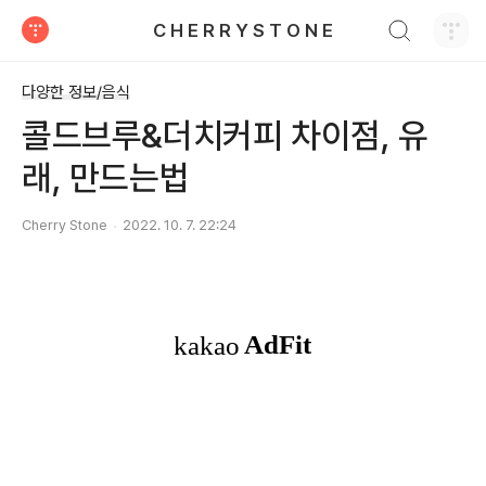
검색하기
C H E R R Y S T O N E
티스토리
다양한 정보/음식
콜드브루&더치커피 차이점, 유
래, 만드는법
Cherry Stone
2022. 10. 7. 22:24