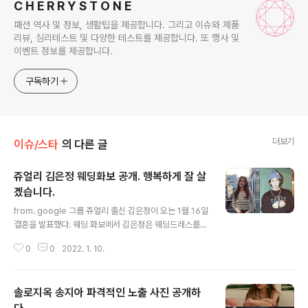
C H E R R Y S T O N E
패션 역사 및 정보, 생활팁을 제공합니다. 그리고 이슈와 제품
리뷰, 심리테스트 및 다양한 테스트를 제공합니다. 또 행사 및
이벤트 정보를 제공합니다.
구독하기
더보기
이슈/스타
의 다른 글
쥬얼리 김은정 웨딩화보 공개. 행복하게 잘 살
겠습니다.
글 내용
from. google 그룹 쥬얼리 출신 김은정이 오는 1월 16일
결혼을 발표했다. 웨딩 화보에서 김은정은 웨딩드레스를통
해 화려한 외모를 자랑했다. 예비신랑과 함께 다정한 분위
0
0
2022. 1. 10.
기로 포즈를 취했다. 앞서 김은정은 작곡가 임광욱과의 열
애를 공개한 바 있다. 김은정과 임광욱과의 결혼식을 소규
모로 진행될 예정이다. from. google 한편 김은정은 지
솔로지옥 송지아 파격적인 노출 사진 공개하
난 2008년 쥬얼리 5집 앨범으로 데뷔했다. 그후 2014년
까지 쥬얼리 활동을 하던 김은정은 쥬얼리 탈퇴 후 연기 활