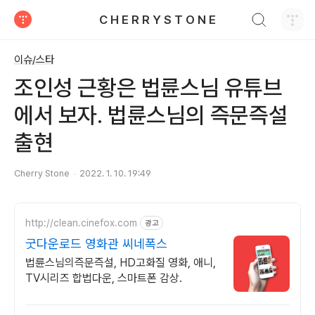
검색하기
C H E R R Y S T O N E
티스토리
이슈/스타
조인성 근황은 법륜스님 유튜브
에서 보자. 법륜스님의 즉문즉설
출현
Cherry Stone
2022. 1. 10. 19:49
http://clean.cinefox.com
광고
굿다운로드 영화관 씨네폭스
법륜스님의즉문즉설, HD고화질 영화, 애니,
TV시리즈 합법다운, 스마트폰 감상.