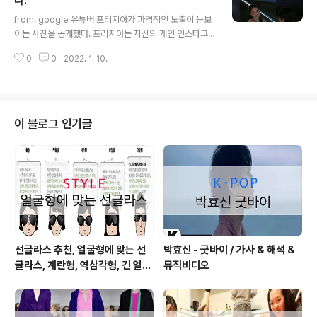
다.
글 내용
동과 작사가 활동을 이어왔다. 다음은 김은정의 입장 전문 :
from. google 유튜버 프리지아가 파격적인 노출이 돋보
안녕하세요. 김은정입니다. 오늘은 저를 아껴주시는 분들
이는 사진을 공개했다. 프리지아는 자신의 개인 인스타그
에게 제가 직접 전하고 싶은 소식이 있어 이렇게 글을 쓰게
램에 이모티콘과 함께 사진 여러 장을 게재했다. from. go
되었습니다. 이미 한차례 기사로 언급되어 알고 계신 분들
0
0
2022. 1. 10.
ogle 프리지아는 누드톤이 관능적인 분위기를 보여주는
도 있겠지만, ..
코르셋 드레스로 섹시함을 연출했다. 특히 프리지아의 남
다른 볼륨감이 돋보이는 과감한 스타일링 덕분에 매력이
한껏 돋보인다. 이를 본 누리꾼들은 “이 언니 궁전에서 살
것 같아”, “예쁘단 말도 지치네” 등의 반응을 보이고 있다.
이 블로그 인기글
from. google 프리지아는 유튜브 구독자 150만명 이상,
인스타그램 팔로워 240만 명을 보유한 유명 인플루언서
다. 1997년생인 그는 한양대학교 무용학과 출신으로 '한양
대 여신', '리틀 한채영', '블랙핑크 제니 닮은꼴'로 불리며
주목 받..
선글라스 추천, 얼굴형에 맞는 선
박효신 - 굿바이 / 가사 & 해석 &
글라스, 계란형, 역삼각형, 긴 얼굴
뮤직비디오
형, 둥근 얼굴형, 각진 얼굴형