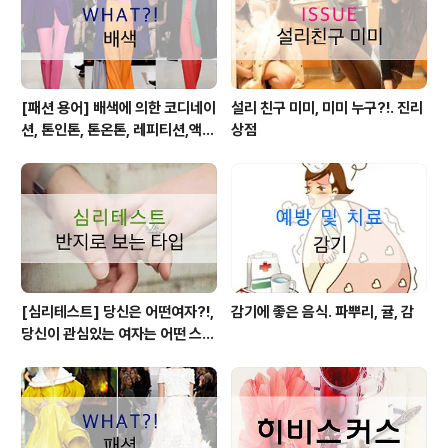
[패션 용어] 배색에 의한 코디네이
설리 친구 미미, 미미 누구?!. 진리
션, 톤인톤, 톤온톤, 레피티션,액센
상점
트,그라데이션,포카마이유,보색,
카마이유
[심리테스트] 당신은 어떤여자?!,
감기에 좋은 음식. 파뿌리, 귤, 감
당신이 관심있는 여자는 어떤 스타
일?!