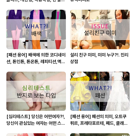
형, 둥근 얼굴형, 각진 얼굴형
[패션 용어] 배색에 의한 코디네이
설리 친구 미미, 미미 누구?!. 진리
션, 톤인톤, 톤온톤, 레피티션,액센
상점
트,그라데이션,포카마이유,보색,
카마이유
[심리테스트] 당신은 어떤여자?!,
[패션 용어] 패션의 의미, 오트쿠
당신이 관심있는 여자는 어떤 스타
튀르, 프레타포르테, 패드, 클래식,
일?!
하이패션, 매스패션, 트렌드