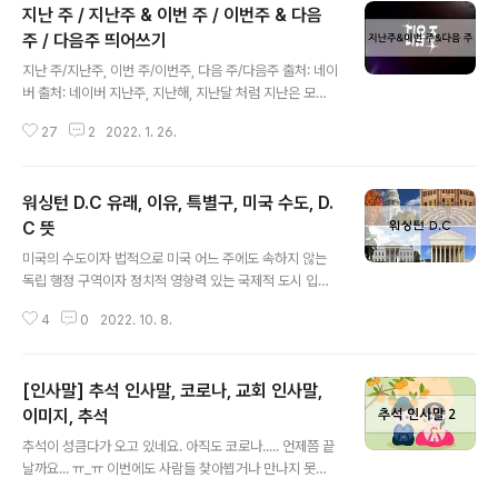
지난 주 / 지난주 & 이번 주 / 이번주 & 다음
주 / 다음주 띄어쓰기
글 내용
지난 주/지난주, 이번 주/이번주, 다음 주/다음주 출처: 네이
버 출처: 네이버 지난주, 지난해, 지난달 처럼 지난은 모두
붙여서 표기하고 이번 주, 이번 달, 이번 해 다음 주, 다음
27
2
2022. 1. 26.
달, 다음 해 처럼 이번, 다음은 띄어서 표기한다. ▲위 그림
을 클릭하시면 'AI로 보는 내 재산'에 대한 정보를 확인 하
실 수 있습니다. 광고 아닙니다. 걱정말고 CLICK 출처: 네
워싱턴 D.C 유래, 이유, 특별구, 미국 수도, D.
이버 띄어쓰기의 단위는 단어다. 문장의 각 단어는 띄어 씀
을 원칙으로 한다. (조사는 단어이지만 붙여씀) 지난주는
C 뜻
글 내용
한 단어이고 이번 주는 두 단어라고 볼 수 있다. 이번, 다음
미국의 수도이자 법적으로 미국 어느 주에도 속하지 않는
같은 경우는 명사다. 주 역시 명사. 명사가 명사를 수식하는
독립 행정 구역이자 정치적 영향력 있는 국제적 도시 입니
것은 아주 보편적으로 테니스 바구니, 책 가방 지난 주 같은
다. 위치는 미국 동부 대서양 연안 지역인 메릴랜드주와 버
경우를 살펴보면 '지난'은 '지나다'가 관형..
4
0
2022. 10. 8.
지니아주 사이에 위치하고 있는 특별구 입니다. 정식명칭
은 워싱턴 컬럼비아 특별구(Washington, District of C
olumbia) 워싱턴 D.C.로 약칭이 됩니다. 명칭은 미국 초
[인사말] 추석 인사말, 코로나, 교회 인사말,
대 대통령 조지 워싱턴과 신대륙을 발견한 크리스토퍼 콜
럼버스의 이름에서 유래했습니다. 출처: 네이버 출처: 네이
이미지, 추석
글 내용
버 'D'는 어느 주에도 속하지 않은 연방정부의 직할 구라는
추석이 성큼다가 오고 있네요. 아직도 코로나..... 언제쯤 끝
의미가 포함되어 있습니다. ▲위 그림을 클릭하시면 'AI로
날까요... ㅠ_ㅠ 이번에도 사람들 찾아뵙거나 만나지 못합
보는 내 재산'에 대한 정보를 확인 하실 수 있습니다. 광고
니다. 그래도 추석 인사는 해야겠죠? 1. 결실의 계절인 우리