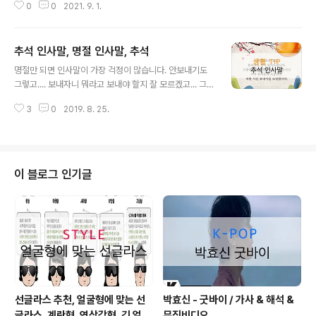
아닙니다. 걱정말고 CLICK 출처: 네이버 미국 수도는 언제
0
0
2021. 9. 1.
민족의 최대 명절 한가위를 맞이하여 풍요로운 마음으로
부..
감사의 말씀 드립니다. 항상 여유와 풍성함이 넘쳐나고 가
족 친지분들과 행복한 추석 연휴 보내시길 바랍니다. 즐거
추석 인사말, 명절 인사말, 추석
운 한가위 되십시오. 2. 보름달 처럼 행복이 가능한 한가위
글 내용
되시길 바랍니다. 한가위 뜻은 8월의 한가운데 있는 큰 날
명절만 되면 인사말이 가장 걱정이 많습니다. 안보내기도
이라는 뜻이기도 합니다. 크고 둥근 보름달을 볼 수 있어 꽉
그렇고.... 보내자니 뭐라고 보내야 할지 잘 모르겠고... 그래
찬 보름달처럼, 행복이 가득한 뜻이기도 합니다. 3. 마음마
서 몇 가지 찾아 왔습니다. 참고 하셔서 이번 추석도 무사히
저 풍성해지는 풍성한 한가위 되시길 바랍니다. 4. 한가위
3
0
2019. 8. 25.
넘깁시다!! ㅋ 1. 민족대명절 추석 즐겁고 풍요로운 명절 되
를 맞아 그 동안 보내주신 성원과 보살핌에 깊은 감사를 드
시길 바라며, 하시는 사업에 늘 풍요와 성공이 함께하길 바
립니다. 사랑..
랍니다. 2. 풍요롭고 넉넉한 한가위 되시길 바라며, 언제나
건강하시고 댁내에 평안과 행복이 가득하시길 기원합니다.
3. 사랑하는 가족과 함께 즐겁고 풍성한 한가위 되시길 바
이 블로그 인기글
랍니다. 4. 가족들과 못다한 담소 나누시고, 맛있는 추석 음
식도 많이 드세요. 어느 때보다 즐거운 추석 연휴 보내세요!
5. 고향 가시는 길 안전 운전하시고,가족들과 함께 건강하
고 풍요로운 한가위 맞이하세요. 출처: 네이버 6. 풍요로운
..
선글라스 추천, 얼굴형에 맞는 선
박효신 - 굿바이 / 가사 & 해석 &
글라스, 계란형, 역삼각형, 긴 얼굴
뮤직비디오