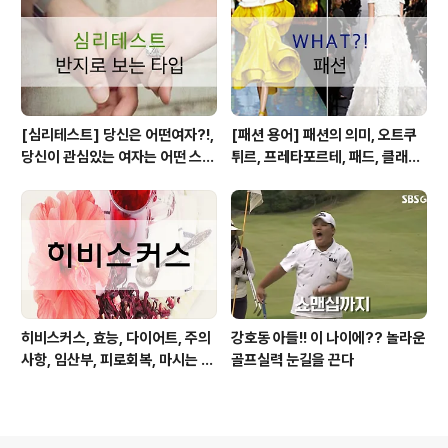
[심리테스트] 당신은 어떤여자?!,
[패션 용어] 패션의 의미, 오트쿠
당신이 관심있는 여자는 어떤 스타
튀르, 프레타포르테, 패드, 클래식,
일?!
하이패션, 매스패션, 트렌드
히비스커스, 효능, 다이어트, 주의
강호동 아들!! 이 나이에?? 놀라운
사항, 임산부, 피로회복, 마시는 방
골프실력 눈길을 끈다
법