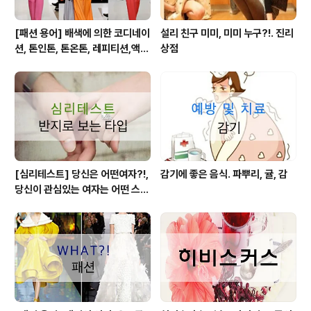
[패션 용어] 배색에 의한 코디네이
설리 친구 미미, 미미 누구?!. 진리
션, 톤인톤, 톤온톤, 레피티션,액센
상점
트,그라데이션,포카마이유,보색,
카마이유
[심리테스트] 당신은 어떤여자?!,
감기에 좋은 음식. 파뿌리, 귤, 감
당신이 관심있는 여자는 어떤 스타
일?!