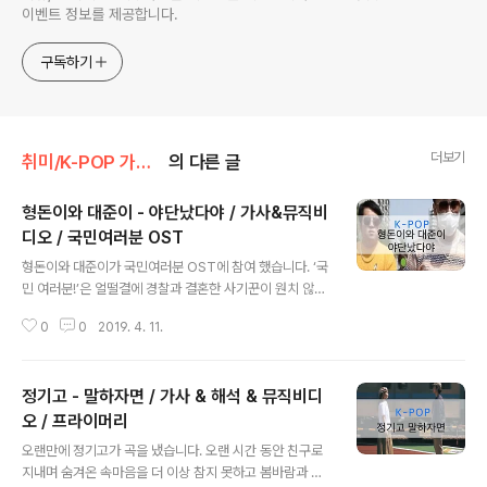
이벤트 정보를 제공합니다.
구독하기
더보기
취미/K-POP 가사 & 뮤직비디오
의 다른 글
형돈이와 대준이 - 야단났다야 / 가사&뮤직비
디오 / 국민여러분 OST
글 내용
형돈이와 대준이가 국민여러분 OST에 참여 했습니다. ‘국
민 여러분!’은 얼떨결에 경찰과 결혼한 사기꾼이 원치 않는
사건에 휘말리고, 국회의원에 출마하며 벌어지는 코믹 범
0
0
2019. 4. 11.
죄극입니다. 재미있는 사운드와 다채로운 밴드 연주로 구
성된 ‘야단났다야’는 ‘형돈이와 대준이’ 특유의 익살스럽고
재치 있는 보컬이 돋보이는 곡으로, 반복되는 후렴구가 귀
정기고 - 말하자면 / 가사 & 해석 & 뮤직비디
에 맴도는 중독성 강한 드라마 ‘국민 여러분!’의 메인 테마
입니다. 출처: 네이버 처음에 ... 이건 뭐지 했는데... 정형돈
오 / 프라이머리
글 내용
의 개성적인 목소리.. 이~것 참 야단 났다야~ 심쿵 심쿵..
오랜만에 정기고가 곡을 냈습니다. 오랜 시간 동안 친구로
뭔가 ... 중독적인... 여러분도 한번 들어보세요 출처: 네이버
지내며 숨겨온 속마음을 더 이상 참지 못하고 봄바람과 술
작사 박정은, 데프콘 작곡 박정은 편곡 박정은 가사 국민여