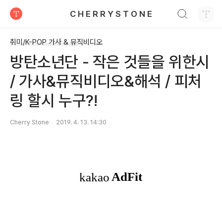
검색하기
C H E R R Y S T O N E
티스토리
취미/K-POP 가사 & 뮤직비디오
방탄소년단 - 작은 것들을 위한시
/ 가사&뮤직비디오&해석 / 피처
링 할시 누구?!
Cherry Stone
2019. 4. 13. 14:30