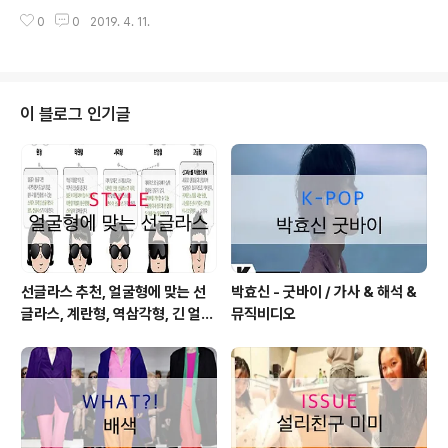
기운을 빌려 고백한다는 내용의 러브송입니다. 이번 곡은
러분! (Huh!) 이것 참 야단났다야 이것 참 야단났다야 인
0
0
2019. 4. 11.
정기고와 함께 AOMG의 여성 보컬리스트 후디(Hoody)
생..
의 아름다운 목소리가 더해집니다. 출처: 네이버 노래방의
남녀 듀엣곡으로 인기몰이할 곡이 아닐까 싶네요~ 연인과
함께?! 썸남녀와 함께?!! 이곡 어떠세요? 같이 함께 하면 없
던 감정도 생기지 않을까 싶네요 출처: 네이버 작사 정기고
이 블로그 인기글
(Junggigo) 작곡 프라이머리, 정기고(Junggigo) 편곡
프라이머리, plusNONE 가사 잠깐 우리 얘기 좀 할까 밖
에서 춥지 잠깐이면 돼 할 말이 있어 어쩌면 좀 어색할지 몰
라서 그래, 니 말대로 술 한잔했어 해야 할 말이 있어 나 오
늘은 ..
선글라스 추천, 얼굴형에 맞는 선
박효신 - 굿바이 / 가사 & 해석 &
글라스, 계란형, 역삼각형, 긴 얼굴
뮤직비디오
형, 둥근 얼굴형, 각진 얼굴형