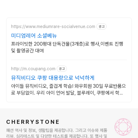
https://www.mediumrare-socialvenue.com
광고
미디엄레어 소셜베뉴
프라이빗한 200평대 단독건물(3개층)로 행사,이벤트 진행
및 촬영공간 대여
http://m.coupang.com
광고
뮤직비디오 쿠팡 대용량으로 넉넉하게
아이들 뮤직비디오, 즐겁게 학습! 와우회원 30일 무료반품으
로 부담없이. 우리 아이 언어 발달, 블루레이, 쿠팡에서 학습
콘텐츠를 시작하세요.
로그 정보
C H E R R Y S T O N E
패션 역사 및 정보, 생활팁을 제공합니다. 그리고 이슈와 제품
리뷰, 심리테스트 및 다양한 테스트를 제공합니다. 또 행사 및