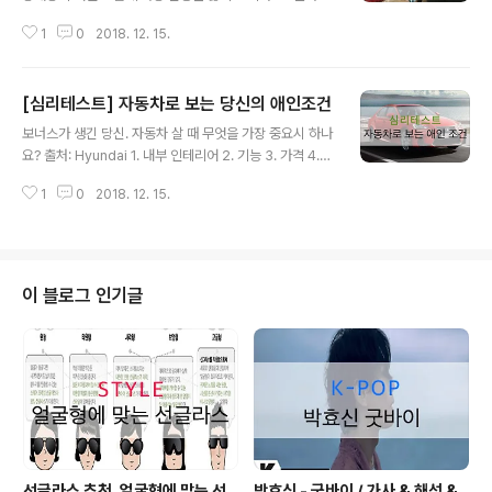
네이버 포스트 1. 복장 2. 말투 3. 금전 4. 성격 출처: 머니
1
0
2018. 12. 15.
위크 1. 복장 연애를 통해 편안함을 느끼고 싶은 당신. 많은
일을 겪은 당신. 그런 당신에겐 포용력이 많아 당신을 위로
해주고 격려 해주는 사람이 필요합니다. 출처: 인연으로, 맺
[심리테스트] 자동차로 보는 당신의 애인조건
음 2. 말투 연애를 통해 삶의 보람을 느기고 싶은 당신. 당
글 내용
신을 상대방에게 베풀는 사랑을 통해 자신도 행복해지는
보너스가 생긴 당신. 자동차 살 때 무엇을 가장 중요시 하나
타입. 당신에겐 사랑을 잘 표현 해주는 가정적인 사람이 필
요? 출처: Hyundai 1. 내부 인테리어 2. 기능 3. 가격 4.
요 합니다. 출처: 1boon.kakao.com 3. 금전 연애을 통
외적 디자인 출처: blog.hmgjournal.com 1. 내부 인테
해 자신을 과시하고 싶은 당신. 남들에게 부러움을 사고 싶
1
0
2018. 12. 15.
리어 즐겁고 밟게 살고 싶어 하지만 어두운 면을 가지고 있
어하는 타입. ..
는 당신. 이성을 고를 때 자신과 다른 성격을 가진 밟고 긍
정적인 면을 봅니다. 당신에게 밝은 빛이 되주고 부드러운
사람이라면 당신은 끌리게 될겁니다. 출처: 영현대 - Hyun
dai 2. 기능 진지한 성격으로 활발하고 도전정신이 강한 당
이 블로그 인기글
신. 이성을 고를 때 당신과 함께 활동적이고 적극적인 생활
을 즐길 수 있는 성격인지를 봅니다. 또한 늘 진지한 당신에
게 부족한 유머감각을 가진 사람이라면 더 끌리겠죠? 출처:
동아닷컴 3. 가격 매사에 늘 ..
선글라스 추천, 얼굴형에 맞는 선
박효신 - 굿바이 / 가사 & 해석 &