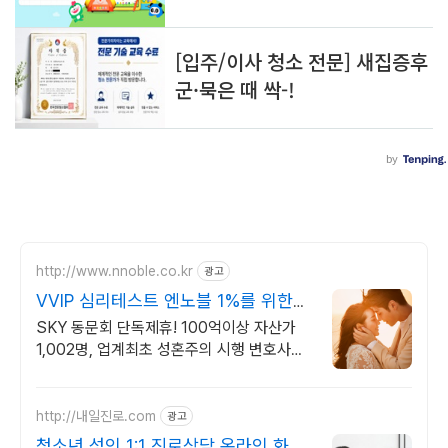
http://www.nnoble.co.kr
광고
VVIP 심리테스트 엔노블 1%를 위한
상류층 결정사
SKY 동문회 단독제휴! 100억이상 자산가
1,002명, 업계최초 성혼주의 시행 변호사검
증 회원수 공개, 전문직/엘리트/노블레스 전
문, 여성가족부장관대상 2회수상
http://내일진로.com
광고
청소년,성인 1:1 진로상담 온라인 화상