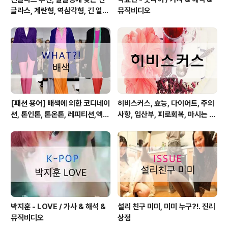
글라스, 계란형, 역삼각형, 긴 얼굴
뮤직비디오
형, 둥근 얼굴형, 각진 얼굴형
[패션 용어] 배색에 의한 코디네이
히비스커스, 효능, 다이어트, 주의
션, 톤인톤, 톤온톤, 레피티션,액센
사항, 임산부, 피로회복, 마시는 방
트,그라데이션,포카마이유,보색,
법
카마이유
박지훈 - LOVE / 가사 & 해석 &
설리 친구 미미, 미미 누구?!. 진리
뮤직비디오
상점