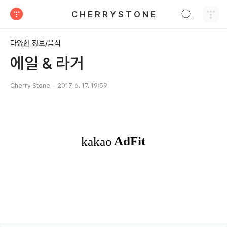
검색하기
C H E R R Y S T O N E
티스토리
다양한 정보/음식
에일 & 라거
Cherry Stone
2017. 6. 17. 19:59