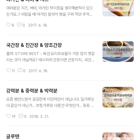
글 내용
여러분은 치즈, 버터, 마가린 차이점을 생각해본적이 있으
신가요..? 어렸을 때 마가린 발라서 빵을 구워 먹던 추억이
새록 새록 정말 맛있었는데.. 마가린이 안 좋다는 소식을 들
8
0
2017. 6. 18.
은 후 마가린 대신 크림치즈로 바꿨던 기억이 있습니다. ㅠ
_ㅠ 그럼 왜 마가린이 안 좋고, 마가린, 버터, 치즈 차이는
뭐고 우린 무엇을 먹어야 될까요? 출처: pixabay 출처: 나
국간장 & 진간장 & 양조간장
라디 마가린 정제된 동식물성기름 + 경화유(인조지방) +
글 내용
기타를 유화시켜 버터 상태로 만든 인조버터. - 비싼 버터
출처: STORE BEST - 옥션 요리초보들이 가장 많이 헷갈
대체품으로 나온 것이 마가린이라고 합니다. - 100g 당 7
리는 것이 아닐까요? 레시피에 간장이면 간장이지.. 국간장
21kcal 마가린이 안좋은 이유?! 경화유로 발생하는 트랜
은 뭐고 진간장은 뭐지 하면서 말이죠 출처: OLYMPUS D
스지방 때문입니다. 이 트랜스지방은 더구나 몸에 축적된
11
0
2017. 6. 18.
IGITAL CAMERA 국간장(청장) - 재래간장,조선간장 등
다고 합니다. 몇 년 전 부터 트랜스지방은 암이나 심장질환
으로 불립니다. - 콩으로 메주를 만들어 발효, 숙성한 뒤 소
등 ..
금물을 부어 만드는 것. - 영양분이 풍부하고 담백하면서
강력분 & 중력분 & 박력분
깊은 맛. 출처: 행복만땅이야기 진간장 - 오래 묵어서 진하
글 내용
게 된 간장 - 국간장과 만드는 것은 똑같으나 오래된 것을
요즘 빵만드면서 궁금한게 이만저만이 아닙니다. 밀가루는
말합니다. * 5년 이상 - 진간장 : 약식, 장조림 등 달달한 맛
다 같은거 아닌가... 부침가루랑 다른건 무엇인가... 등등 하
내는 음식에 사용 * 3-4년 - 중간장 : 맛과 향이 좋아 찌개,
나 하나 포스팅을 해보겠습니다. 출처: post.naver.com
나물 등 * 1-2년 - 묽은 간장(청장) : 색이 맑고 맛이 담백
19
0
2018. 3. 21.
밀가루 글루텐 함량에 따라 강력분, 중력분, 박력분으로 구
하여..
분되며 쓰임새가 다릅니다. 반죽 시 보이는 끈끈함을 글루
텐이라 보시면 쉽습니다. 식빵을 가르면 쫙쫙 갈라지는 것
글루텐
도 글루텐 때문이죠. 그래서 식빵 같은 빵엔 강력분을 사용
글 내용