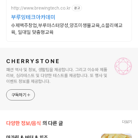
http://www.brewingtech.co.kr
광고
부루잉테크아카데미
수제맥주창업,부루마스터양성,양조미생물교육,소믈리에교
육, 일대일 맞춤형교육
로그 정보
C H E R R Y S T O N E
패션 역사 및 정보, 생활팁을 제공합니다. 그리고 이슈와 제품
리뷰, 심리테스트 및 다양한 테스트를 제공합니다. 또 행사 및
이벤트 정보를 제공합니다.
구독하기
더보기
다양한 정보/음식
의 다른 글
마가린 & 버터 & 치즈