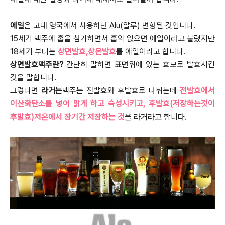
에일
은 고대 영국에서 사용하던 Alu(알루) 변형된 것입니다.
15세기 맥주에 홉을 첨가하면서 홉의 없으면 에일이라고 불렸지만
18세기 부터는
상면발효,상온발효
를 에일이라고 합니다.
상면발효맥주란?
간단히 말하면 표면위에 있는 효모로 발효시킨
것을 말합니다.
그렇다면
라거는
맥주는 전발효와 후발효로 나뉘는데
전발효에서
이산화탄소를 넣어 맑게 하고 숙성시키고, 후발효(저장하는것이
후발효)저온에서 장기간 저장하는 것
을 라거라고 합니다.