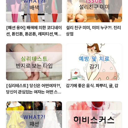
[패션 용어] 배색에 의한 코디네이
설리 친구 미미, 미미 누구?!. 진리
션, 톤인톤, 톤온톤, 레피티션,액센
상점
트,그라데이션,포카마이유,보색,
카마이유
[심리테스트] 당신은 어떤여자?!,
감기에 좋은 음식. 파뿌리, 귤, 감
당신이 관심있는 여자는 어떤 스타
일?!