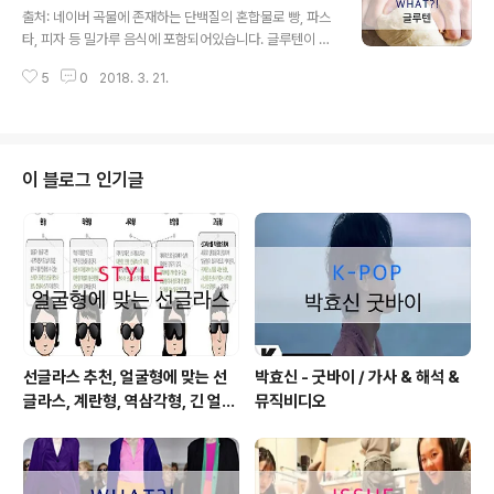
하는 것입니다. 강력분- 글루텐 함량 12~14%. 빵 주재료.
출처: 네이버 곡물에 존재하는 단백질의 혼합물로 빵, 파스
중력분- 글루텐 함량 10% 정도. 국수, 면, 만두피. 박력분-
타, 피자 등 밀가루 음식에 포함되어있습니다. 글루텐이 근
글루텐 함량 8~10% 정도. 케이크나 제과. or 튀김요리 출
본적인 문제가 된다기 보다는 밀가루로 만든 요리에 들어
처: http-::post.naver.com: 글루텐 함량에 따라 물의 온
5
0
2018. 3. 21.
가는 각종 양념들이 비만과 질병을 유발한다는게 더 올바
도와 반죽시간이 다르다고 합니다. 글..
를 것 입니다. 다이어트 식품으로 글루텐 프리가 많이 나오
고 있는데 주의 해야합니다. 글루텐 프리에는 당류가 더 포
함되어 탄수화물 비율이 더 UP 출처: blog.samsungho
spital.com: 하지만 글루텐을 주의해야하는 질병이 있습
이 블로그 인기글
니다!! 셀리악병 입니다. 소장에 발생하는 질환으로 글루텐
으로 염증이 발생한다고 합니다. 유전병으로 복통, 식욕 저
하 등 증상이 보이며 치료법은 현재까지 글루텐을 피하고
비타민 등 영양소는 다른 음식으로 섭취해야 한다고 합니
다. 출처: blog.sam..
선글라스 추천, 얼굴형에 맞는 선
박효신 - 굿바이 / 가사 & 해석 &
글라스, 계란형, 역삼각형, 긴 얼굴
뮤직비디오
형, 둥근 얼굴형, 각진 얼굴형